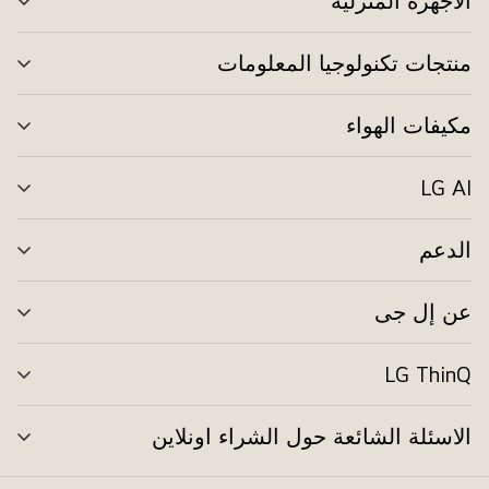
الأجهزة المنزلية
الت
بال
منتجات تكنولوجيا المعلومات
الت
بال
مكيفات الهواء
الت
بال
LG AI
الت
بال
الدعم
الت
بال
عن إل جى
الت
بال
LG ThinQ
الت
بال
الاسئلة الشائعة حول الشراء اونلاين
الت
بال