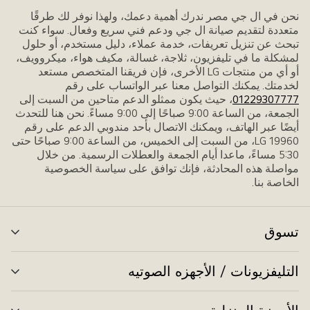
نحن في ال جي مصر ندرك أهمية دعمك، ولهذا نوفر لك طرقًا
متعددة لتقديم صيانة ال جي ودعم فني سريع وفعال. سواء كنت
تبحث عن تنزيل تعريفات، خدمة عملاء، دليل مستخدم، أو حلول
لمشكلة ما في تليفزيون، ثلاجة، غسالة، مكيف هواء، ميكروويف،
أو أي من منتجات LG الأخرى، فإن فريقنا المتخصص مستعد
لخدمتك. يمكنك التواصل معنا عبر الواتساب على رقم
01229307777
، حيث يكون ممثلو الدعم متاحين من السبت إلى
الجمعة، من الساعة 9:00 صباحًا إلى 9:00 مساءً. نحن هنا للتحدث
أيضًا عبر الهاتف، ويمكنك الاتصال بأحد مندوبي الدعم على رقم
LG 19960، من السبت إلى الخميس، من الساعة 9:00 صباحًا حتى
5:30 مساءً، ماعدا أيام الجمعة والعطلات الرسمية. من خلال
مواصلة هذه المحادثة، فإنك توافق على سياسة الخصوصية
الخاصة بنا.
تسوق
الت
بال
التليفزيونات / الأجهزه الصوتيه
الت
بال