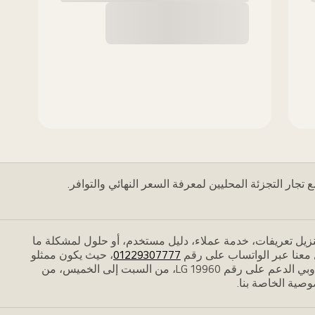
جار التجزئة المحليين لمعرفة السعر النهائي والتوافر.
زيل تعريفات، خدمة عملاء، دليل مستخدم، أو حلول لمشكلة ما
01229307777
، حيث يكون ممثلو
الدعم متاحين من السبت إلى الجمعة، من الساعة 9:00 صباحًا إلى 9:00 مساءً. نحن هنا للتحدث أيضًا عبر الهاتف، ويمكنك الاتصال بأحد مندوبي الدعم على رقم LG 19960، من السبت إلى الخميس، من