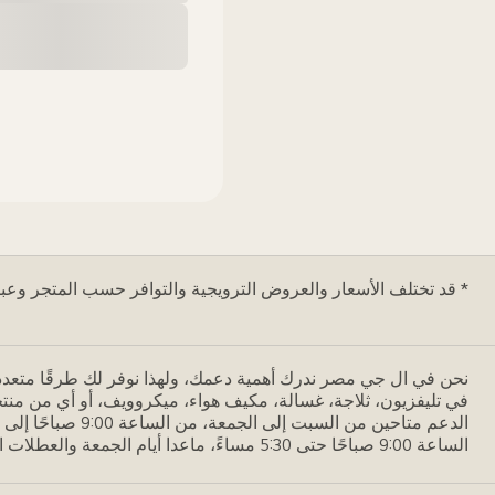
* قد تختلف الأسعار والعروض الترويجية والتوافر حسب المتجر وعبر ا
نحن في ال جي مصر ندرك أهمية دعمك، ولهذا نوفر لك طرقًا متعدد
في تليفزيون، ثلاجة، غسالة، مكيف هواء، ميكروويف، أو أي من منتجات LG الأخرى، فإن فريقنا المتخصص مستعد لخدمتك. يمكنك التواصل معنا عبر الواتس
الساعة 9:00 صباحًا حتى 5:30 مساءً، ماعدا أيام الجمعة والعطلات الرسمية. من خلال مواصلة هذه المحادثة، فإنك توافق على سياسة الخصوصية الخاصة بنا.