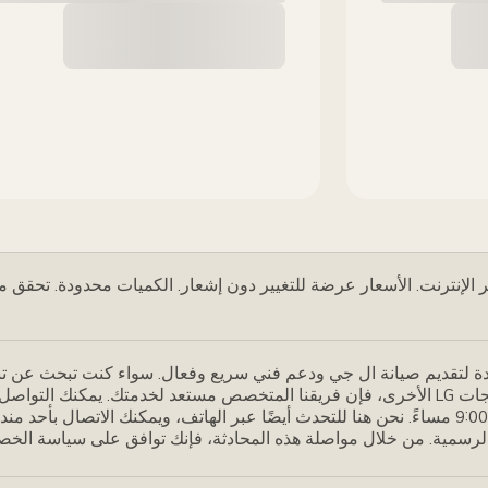
لإنترنت. الأسعار عرضة للتغيير دون إشعار. الكميات محدودة. تحقق مع ت
ة لتقديم صيانة ال جي ودعم فني سريع وفعال. سواء كنت تبحث عن تن
اب على رقم