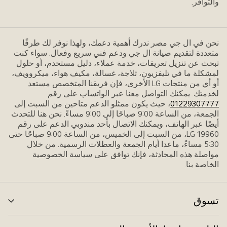
والتوافر.
نحن في ال جي مصر ندرك أهمية دعمك، ولهذا نوفر لك طرقًا
متعددة لتقديم صيانة ال جي ودعم فني سريع وفعال. سواء كنت
تبحث عن تنزيل تعريفات، خدمة عملاء، دليل مستخدم، أو حلول
لمشكلة ما في تليفزيون، ثلاجة، غسالة، مكيف هواء، ميكروويف،
أو أي من منتجات LG الأخرى، فإن فريقنا المتخصص مستعد
لخدمتك. يمكنك التواصل معنا عبر الواتساب على رقم
01229307777
، حيث يكون ممثلو الدعم متاحين من السبت إلى
الجمعة، من الساعة 9:00 صباحًا إلى 9:00 مساءً. نحن هنا للتحدث
أيضًا عبر الهاتف، ويمكنك الاتصال بأحد مندوبي الدعم على رقم
LG 19960، من السبت إلى الخميس، من الساعة 9:00 صباحًا حتى
5:30 مساءً، ماعدا أيام الجمعة والعطلات الرسمية. من خلال
مواصلة هذه المحادثة، فإنك توافق على سياسة الخصوصية
الخاصة بنا.
تسوق
الت
بال