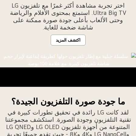
4
اختر تجربة مشاهدة أكثر غمرًا مع تلفزيون LG
TV،
Ultra Big TV. استمتع بمحتوى الأفلام والرياضة
وOLED
وحتى الألعاب بأعلى جودة صورة ممكنة على
evo،
شاشة ضخمة للغاية.
وQNED
ev
اكتشف المزيد
المزيد
ن
لكلمات
دور
ي
جموعة
تنوعة
ن
ما جودة صورة التلفزيون الجيدة؟
لألوان.
لقد كانت LG رائدة في تحقيق تطورات كبيرة في
تقنية التلفزيون وجودة الصورة. استكشف مجموعتنا
المتنوعة من أجهزة تلفزيون LG OLED وLG QNED
وLG NanoCell و4K و8K - حيث تقدم جميعًا تجربة