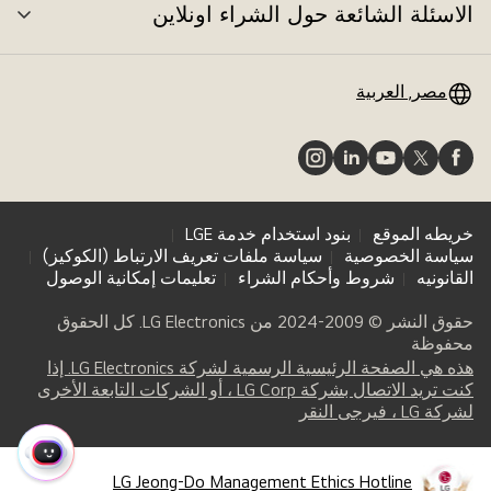
الاسئلة الشائعة حول الشراء اونلاين
الت
بال
مصر, العربية
خريطه الموقع
بنود استخدام خدمة LGE
سياسة الخصوصية
سياسة ملفات تعريف الارتباط (الكوكيز)
القانونيه
شروط وأحكام الشراء
تعليمات إمكانية الوصول
حقوق النشر © 2009-2024 من LG Electronics. كل الحقوق
محفوظة
هذه هي الصفحة الرئيسية الرسمية لشركة LG Electronics. إذا
كنت تريد الاتصال بشركة LG Corp ، أو الشركات التابعة الأخرى
opens
(
لشركة LG ، فيرجى النقر
in
a
القائمة
new
LG Jeong-Do Management Ethics Hotline
السريع