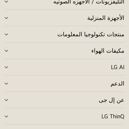
التليفزيونات / الأجهزه الصوتيه
الت
بال
الأجهزة المنزلية
الت
بال
منتجات تكنولوجيا المعلومات
الت
بال
مكيفات الهواء
الت
بال
LG AI
الت
بال
الدعم
الت
بال
عن إل جى
الت
بال
LG ThinQ
الت
بال