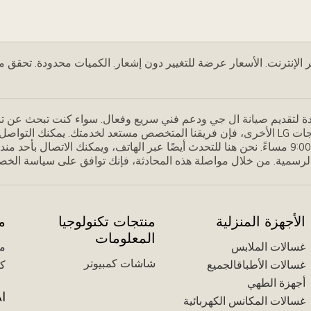
لإنترنت. الأسعار عرضة للتغيير دون إشعار. الكميات محدودة. تحقق مع ت
ة لتقديم صيانة ال جي ودعم فني سريع وفعال. سواء كنت تبحث عن تن
اب على رقم
الأجهزة المنزلية
منتجات تكنولوجيا
م
المعلومات
غسالات الملابس
مك
شاشات كمبيوتر
غسالات الأطباقالجميع
كل
أجهزة الطهي
I
غسالات المكانس الكهربائية