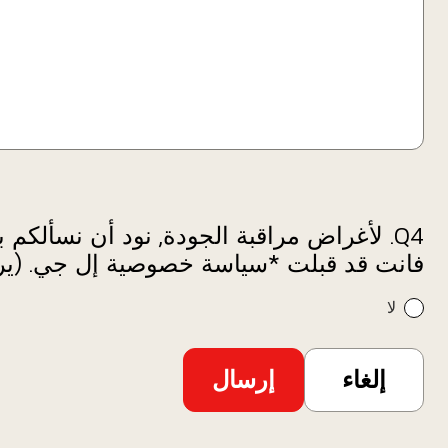
Q4.
لأغراض مراقبة الجودة, نود أن نسألكم ب
فانت قد قبلت *سياسة خصوصية إل جي. (ي
لا
*
حقول
مطلوبة
إلغاء
إرسال