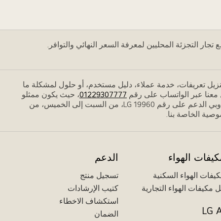
جار التجزئة المحليين لمعرفة السعر النهائي والتوافر.
زيل تعريفات، خدمة عملاء، دليل مستخدم، أو حلول لمشكلة ما
01229307777
، حيث يكون ممثلو
الدعم متاحين من السبت إلى الجمعة، من الساعة 9:00 صباحًا إلى 9:00 مساءً. نحن هنا للتحدث أيضًا عبر الهاتف، ويمكنك الاتصال بأحد مندوبي الدعم على رقم LG 19960، من السبت إلى الخميس، من
كيفات الهواء
الدعم
يفات الهواء السكنية
تسجيل منتج
 مكيفات الهواء التجارية
كتيب الإرشادات
استكشاف الاخطاء
LG A
الضمان