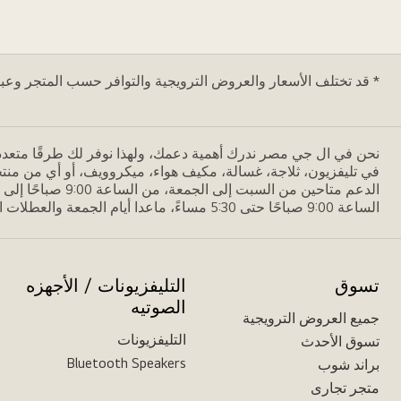
* قد تختلف الأسعار والعروض الترويجية والتوافر حسب المتجر وعبر ا
نحن في ال جي مصر ندرك أهمية دعمك، ولهذا نوفر لك طرقًا متعدد
في تليفزيون، ثلاجة، غسالة، مكيف هواء، ميكروويف، أو أي من منتجات LG الأخرى، فإن فريقنا المتخصص مستعد لخدمتك. يمكنك التواصل معنا عبر الواتس
الساعة 9:00 صباحًا حتى 5:30 مساءً، ماعدا أيام الجمعة والعطلات الرسمية. من خلال مواصلة هذه المحادثة، فإنك توافق على سياسة الخصوصية الخاصة بنا.
تسوق
التليفزيونات / الأجهزه
الصوتيه
جميع العروض الترويجية
التليفزيونات
تسوق الأحدث
Bluetooth Speakers
براند شوب
متجر تجارى