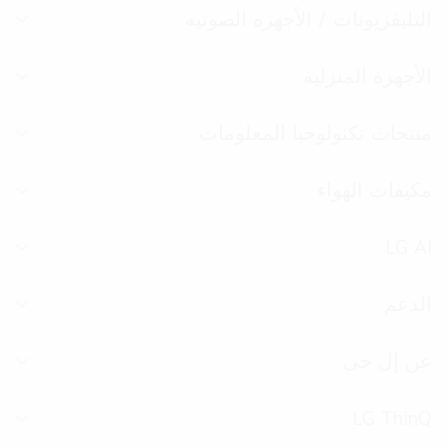
التليفزيونات / الأجهزه الصوتيه
الت
بال
الأجهزة المنزلية
الت
بال
منتجات تكنولوجيا المعلومات
الت
بال
مكيفات الهواء
الت
بال
LG AI
الت
بال
الدعم
الت
بال
عن إل جى
الت
بال
LG ThinQ
الت
بال