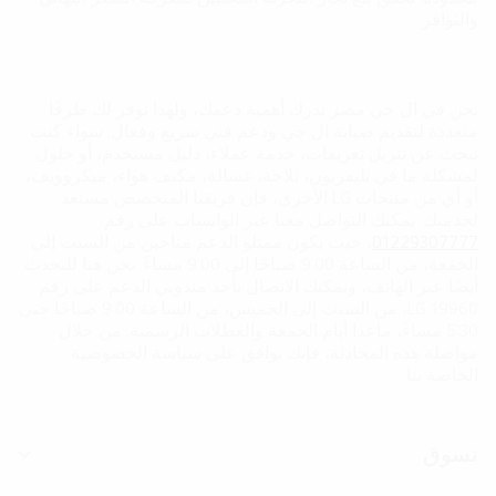
والتوافر.
نحن في ال جي مصر ندرك أهمية دعمك، ولهذا نوفر لك طرقًا
متعددة لتقديم صيانة ال جي ودعم فني سريع وفعال. سواء كنت
تبحث عن تنزيل تعريفات، خدمة عملاء، دليل مستخدم، أو حلول
لمشكلة ما في تليفزيون، ثلاجة، غسالة، مكيف هواء، ميكروويف،
أو أي من منتجات LG الأخرى، فإن فريقنا المتخصص مستعد
لخدمتك. يمكنك التواصل معنا عبر الواتساب على رقم
01229307777
، حيث يكون ممثلو الدعم متاحين من السبت إلى
الجمعة، من الساعة 9:00 صباحًا إلى 9:00 مساءً. نحن هنا للتحدث
أيضًا عبر الهاتف، ويمكنك الاتصال بأحد مندوبي الدعم على رقم
LG 19960، من السبت إلى الخميس، من الساعة 9:00 صباحًا حتى
5:30 مساءً، ماعدا أيام الجمعة والعطلات الرسمية. من خلال
مواصلة هذه المحادثة، فإنك توافق على سياسة الخصوصية
الخاصة بنا.
تسوق
الت
بال