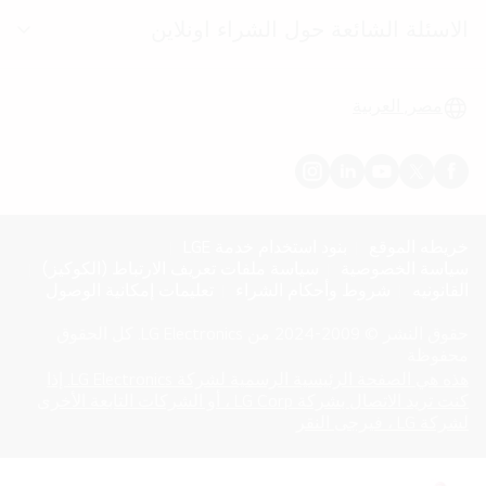
الاسئلة الشائعة حول الشراء اونلاين
الت
بال
مصر, العربية
خريطه الموقع
بنود استخدام خدمة LGE
سياسة الخصوصية
سياسة ملفات تعريف الارتباط (الكوكيز)
القانونيه
شروط وأحكام الشراء
تعليمات إمكانية الوصول
حقوق النشر © 2009-2024 من LG Electronics. كل الحقوق
محفوظة
هذه هي الصفحة الرئيسية الرسمية لشركة LG Electronics. إذا
كنت تريد الاتصال بشركة LG Corp ، أو الشركات التابعة الأخرى
opens
(
لشركة LG ، فيرجى النقر
in
a