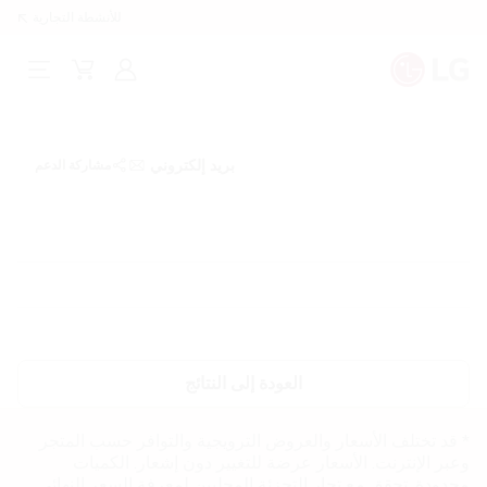
للأنشطة التجارية
تسجيل
سلة
فتح
الدخول
المشتريات
القائم
بريد إلكتروني
مشاركة الدعم
العودة إلى النتائج
* قد تختلف الأسعار والعروض الترويجية والتوافر حسب المتجر
وعبر الإنترنت. الأسعار عرضة للتغيير دون إشعار. الكميات
محدودة. تحقق مع تجار التجزئة المحليين لمعرفة السعر النهائي