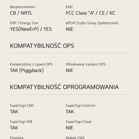
Bezpieczeństwo
EMC
CB / NRTL
FCC Class "A" / CE / KC
ERP / Energy Star
ePEAT (tylko Stany Zjednoczone)
YES(NewErP) / YES
NIE
KOMPATYBILNOŚĆ OPS
Kompatybilny z typem OPS
Wbudowany zasilacz OPS
TAK (Piggyback)
NIE
KOMPATYBILNOŚĆ OPROGRAMOWANIA
SuperSign CMS
SuperSign Control+
TAK
TAK
SuperSign WB
SuperSign Cloud
TAK
NIE
Promota
Mobile CMS