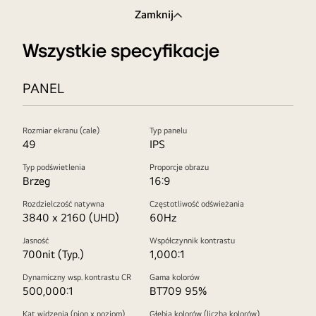
Zamknij
Wszystkie specyfikacje
PANEL
Rozmiar ekranu (cale)
Typ panelu
49
IPS
Typ podświetlenia
Proporcje obrazu
Brzeg
16:9
Rozdzielczość natywna
Częstotliwość odświeżania
3840 x 2160 (UHD)
60Hz
Jasność
Współczynnik kontrastu
700nit (Typ.)
1,000:1
Dynamiczny wsp. kontrastu CR
Gama kolorów
500,000:1
BT709 95%
Kąt widzenia (pion x poziom)
Głębia kolorów (liczba kolorów)