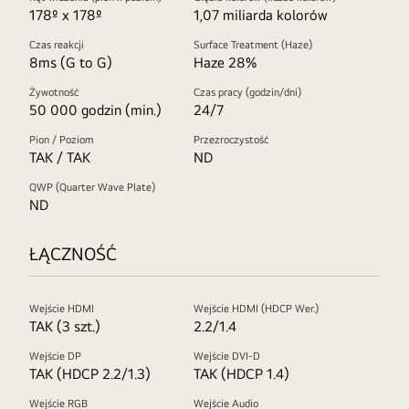
178º x 178º
1,07 miliarda kolorów
Czas reakcji
Surface Treatment (Haze)
8ms (G to G)
Haze 28%
Żywotność
Czas pracy (godzin/dni)
50 000 godzin (min.)
24/7
Pion / Poziom
Przezroczystość
TAK / TAK
ND
QWP (Quarter Wave Plate)
ND
ŁĄCZNOŚĆ
Wejście HDMI
Wejście HDMI (HDCP Wer.)
TAK (3 szt.)
2.2/1.4
Wejście DP
Wejście DVI-D
TAK (HDCP 2.2/1.3)
TAK (HDCP 1.4)
Wejście RGB
Wejście Audio