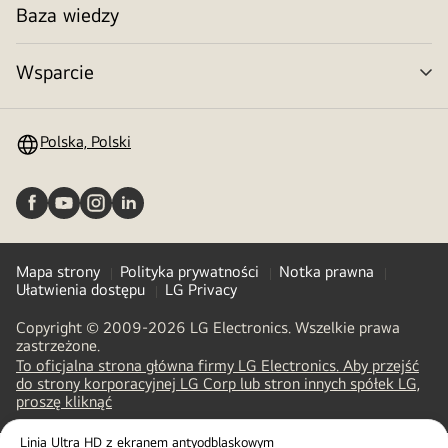
Baza wiedzy
Wsparcie
Prz
me
Polska, Polski
Mapa strony
Polityka prywatności
Notka prawna
Ułatwienia dostępu
LG Privacy
Copyright © 2009-2026 LG Electronics. Wszelkie prawa
zastrzeżone.
To oficjalna strona główna firmy LG Electronics. Aby przejść
do strony korporacyjnej LG Corp lub stron innych spółek LG,
(
opens
proszę kliknąć
in
a
Linia Ultra HD z ekranem antyodblaskowym