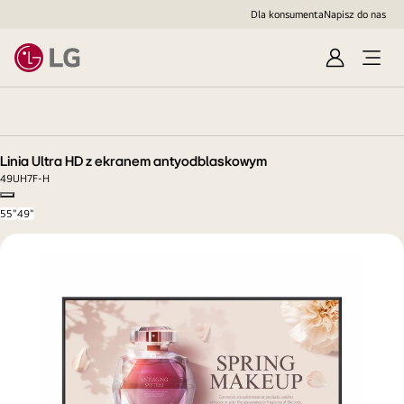
Dla konsumenta
Napisz do nas
Sign
In
Linia
Ultra
K
a
HD
rt
z
a 
Linia Ultra HD z ekranem antyodblaskowym
in
ekranem
f
49UH7F-H
antyodblaskowym
o
Copy model name
r
55"
49"
m
a
c
yj
Klasa
n
energetyczna
a 
:
p
PL
r
o
d
u
k
t
u