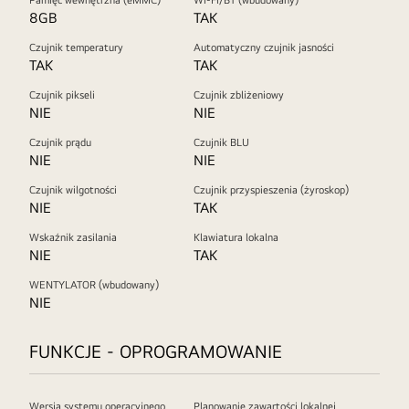
Pamięć wewnętrzna (eMMC)
Wi-Fi/BT (wbudowany)
8GB
TAK
Czujnik temperatury
Automatyczny czujnik jasności
TAK
TAK
Czujnik pikseli
Czujnik zbliżeniowy
NIE
NIE
Czujnik prądu
Czujnik BLU
NIE
NIE
Czujnik wilgotności
Czujnik przyspieszenia (żyroskop)
NIE
TAK
Wskaźnik zasilania
Klawiatura lokalna
NIE
TAK
WENTYLATOR (wbudowany)
NIE
FUNKCJE - OPROGRAMOWANIE
Wersja systemu operacyjnego
Planowanie zawartości lokalnej