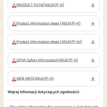
PRODUCT FICHE
(
49UH7F-H
)
rozszerzenie:pdf
Product information sheet
(
49UH7F-H
)
rozszerzenie:pdf
Product information sheet
(
49UH7F-HJ
)
rozszerzenie:pdf
GPSR Safety Information
(
49UH7F-H
)
rozszerzenie:pdf
WEB INFO
(
49UH7F-H
)
rozszerzenie:pdf
Więcej informacji dotyczących zgodności
The safety information for accessories is included with