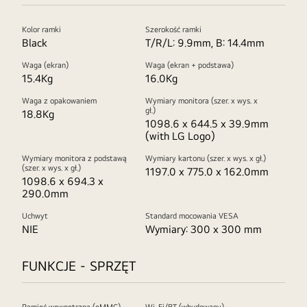
Kolor ramki
Szerokość ramki
Black
T/R/L: 9.9mm, B: 14.4mm
Waga (ekran)
Waga (ekran + podstawa)
15.4Kg
16.0Kg
Waga z opakowaniem
Wymiary monitora (szer. x wys. x
gł.)
18.8Kg
1098.6 x 644.5 x 39.9mm
(with LG Logo)
Wymiary monitora z podstawą
Wymiary kartonu (szer. x wys. x gł.)
(szer. x wys. x gł.)
1197.0 x 775.0 x 162.0mm
1098.6 x 694.3 x
290.0mm
Uchwyt
Standard mocowania VESA
NIE
Wymiary: 300 x 300 mm
FUNKCJE - SPRZĘT