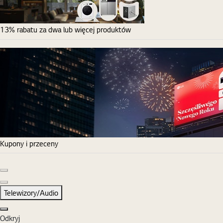
13% rabatu za dwa lub więcej produktów
Kupony i przeceny
Poprzedni slajd
Następny slajd
Telewizory/Audio
Zamknij
Odkryj