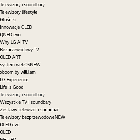
Telewizory i soundbary
Telewizory lifestyle
Głośniki
Innowacje OLED
QNED evo
Why LG AI TV
Bezprzewodowy TV
OLED ART
system webOS
NEW
xboom by will.i.am
LG Experience
Life 's Good
Telewizory i soundbary
Wszystkie TV i soundbary
Zestawy telewizor i soundbar
Telewizory bezprzewodowe
NEW
OLED evo
OLED
MiniLED