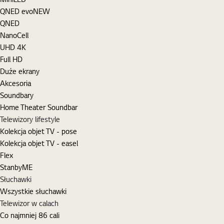
QNED evo
NEW
QNED
NanoCell
UHD 4K
Full HD
Duże ekrany
Akcesoria
Soundbary
Home Theater Soundbar
Telewizory lifestyle
Kolekcja objet TV - pose
Kolekcja objet TV - easel
Flex
StanbyME
Słuchawki
Wszystkie słuchawki
Telewizor w calach
Co najmniej 86 cali