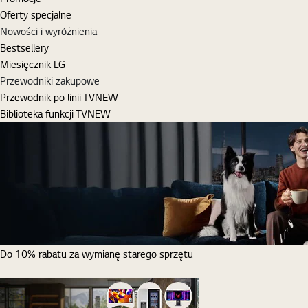
Oferty specjalne
Nowości i wyróżnienia
Bestsellery
Miesięcznik LG
Przewodniki zakupowe
Przewodnik po linii TV
NEW
Biblioteka funkcji TV
NEW
Do 10% rabatu za wymianę starego sprzętu