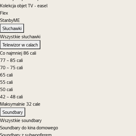
Kolekcja objet TV - easel
Flex
StanbyME
Słuchawki
Wszystkie słuchawki
Telewizor w calach
Co najmniej 86 cali
77 ~ 85 cali
70 ~ 75 cali
65 cali
55 cali
50 cali
42 ~ 48 cali
Maksymalnie 32 cale
Soundbary
Wszystkie soundbary
Soundbary do kina domowego
Soundbary z subwooferem