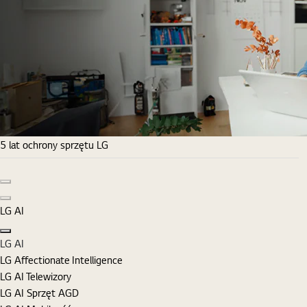
5 lat ochrony sprzętu LG
Poprzedni slajd
Następny slajd
LG AI
Zamknij
LG AI
LG Affectionate Intelligence
LG AI Telewizory
LG AI Sprzęt AGD