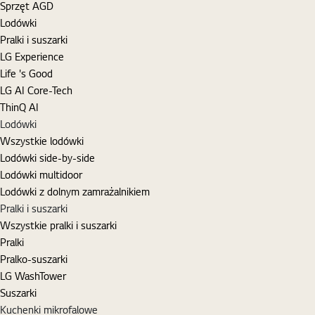
Sprzęt AGD
Lodówki
Pralki i suszarki
LG Experience
Life 's Good
LG AI Core-Tech
ThinQ AI
Lodówki
Wszystkie lodówki
Lodówki side-by-side
Lodówki multidoor
Lodówki z dolnym zamrażalnikiem
Pralki i suszarki
Wszystkie pralki i suszarki
Pralki
Pralko-suszarki
LG WashTower
Suszarki
Kuchenki mikrofalowe