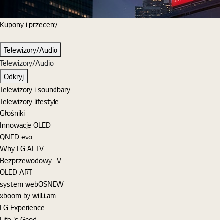
Kupony i przeceny
Telewizory/Audio
Telewizory/Audio
Odkryj
Telewizory i soundbary
Telewizory lifestyle
Głośniki
Innowacje OLED
QNED evo
Why LG AI TV
Bezprzewodowy TV
OLED ART
system webOS
NEW
xboom by will.i.am
LG Experience
Life 's Good