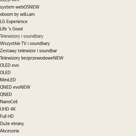
system webOS
NEW
xboom by will.i.am
LG Experience
Life 's Good
Telewizory i soundbary
Wszystkie TV i soundbary
Zestawy telewizor i soundbar
Telewizory bezprzewodowe
NEW
OLED evo
OLED
MiniLED
QNED evo
NEW
QNED
NanoCell
UHD 4K
Full HD
Duże ekrany
Akcesoria