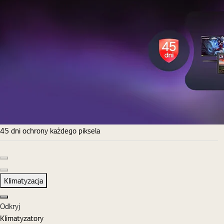
45 dni ochrony każdego piksela
Poprzedni slajd
Następny slajd
Klimatyzacja
Zamknij
Odkryj
Klimatyzatory