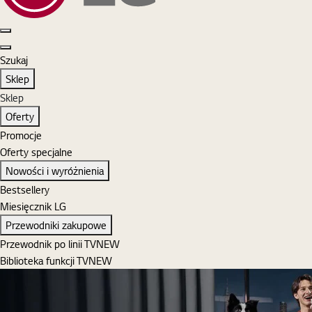
Szukaj
Zaloguj się
MyLG
Koszyk
Otwórz menu
Zamknij menu
Szukaj
Szukaj
Sklep
Sklep
Oferty
Promocje
Oferty specjalne
Nowości i wyróżnienia
Bestsellery
Miesięcznik LG
Przewodniki zakupowe
Przewodnik po linii TV
NEW
Biblioteka funkcji TV
NEW