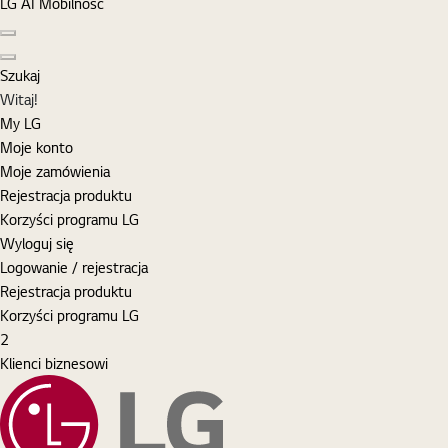
LG AI Mobilność
Poprzedni slajd
Następny slajd
Szukaj
MyLG
Witaj!
My LG
Moje konto
Moje zamówienia
Rejestracja produktu
Korzyści programu LG
Wyloguj się
Logowanie / rejestracja
Rejestracja produktu
Korzyści programu LG
Koszyk
items
2
Klienci biznesowi