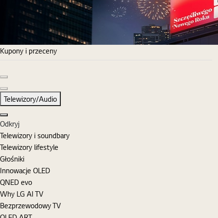
Kupony i przeceny
Poprzedni slajd
Następny slajd
Telewizory/Audio
Zamknij
Odkryj
Telewizory i soundbary
Telewizory lifestyle
Głośniki
Innowacje OLED
QNED evo
Why LG AI TV
Bezprzewodowy TV
OLED ART