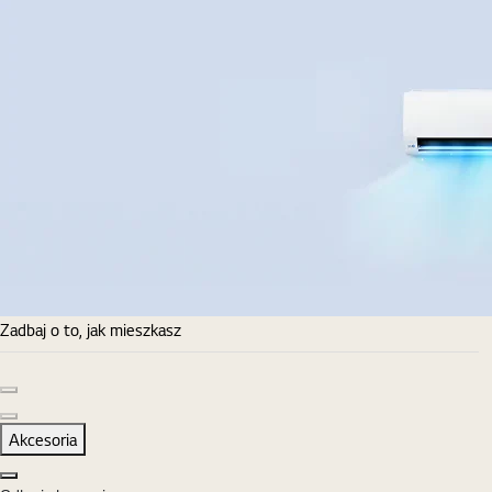
Zadbaj o to, jak mieszkasz
Poprzedni slajd
Następny slajd
Akcesoria
Zamknij