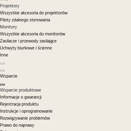
Projektory
Wszystkie akcesoria do projektorów
Piloty zdalnego sterowania
Monitory
Wszystkie akcesoria do monitorów
Zasilacze i przewody zasilające
Uchwyty biurkowe i ścienne
Inne
Poprzedni slajd
Następny slajd
Wsparcie
Zamknij
Wsparcie produktowe
Informacje o gwarancji
Rejestracja produktu
Instrukcje i oprogramowanie
Rozwiązywanie problemów
Prawo do naprawy