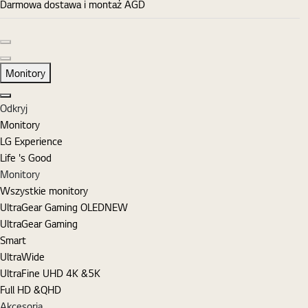
Darmowa dostawa i montaż AGD
Poprzedni slajd
Następny slajd
Monitory
Zamknij
Odkryj
Monitory
LG Experience
Life 's Good
Monitory
Wszystkie monitory
UltraGear Gaming OLED
NEW
UltraGear Gaming
Smart
UltraWide
UltraFine UHD 4K &5K
Full HD &QHD
Akcesoria