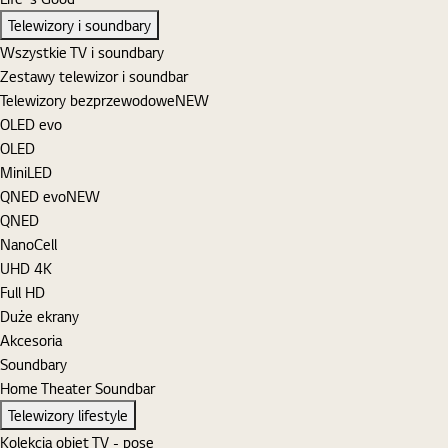
Telewizory i soundbary
Wszystkie TV i soundbary
Zestawy telewizor i soundbar
Telewizory bezprzewodowe
NEW
OLED evo
OLED
MiniLED
QNED evo
NEW
QNED
NanoCell
UHD 4K
Full HD
Duże ekrany
Akcesoria
Soundbary
Home Theater Soundbar
Telewizory lifestyle
Kolekcja objet TV - pose