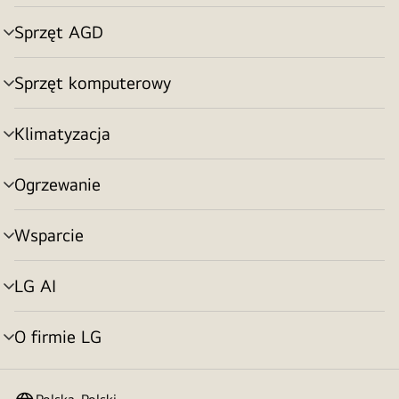
menu
Sprzęt AGD
Przełącznik
menu
Sprzęt komputerowy
Przełącznik
menu
Klimatyzacja
Przełącznik
menu
Ogrzewanie
Przełącznik
menu
Wsparcie
Przełącznik
menu
LG AI
Przełącznik
menu
O firmie LG
Przełącznik
menu