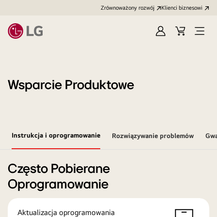
Zrównoważony rozwój
Klienci biznesowi
Zaloguj
Koszyk
Otwó
się
menu
Wsparcie Produktowe
Instrukcja i oprogramowanie
Rozwiązywanie problemów
Gwa
Często Pobierane
Oprogramowanie
Aktualizacja oprogramowania