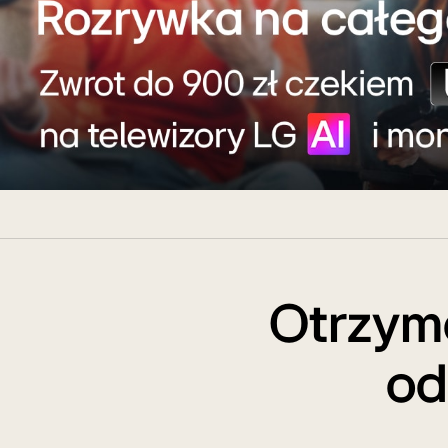
Zwrot
blik
na
telewizory
OLED
Otrzyma
od