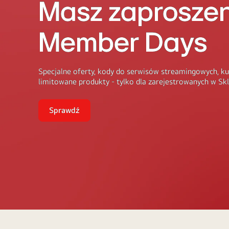
Masz zaproszen
Member Days
Specjalne oferty, kody do serwisów streamingowych, ku
limitowane produkty - tylko dla zarejestrowanych w Skl
Sprawdź
Masz
zaproszenie
na
LG
Member
Days
Zakupy
na