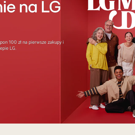
ie na LG
pon 100 zł na pierwsze zakupy i
epie LG.