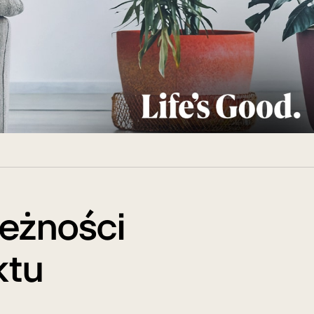
leżności
ktu