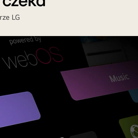
 czeka
zorze LG