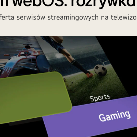
m webOS: rozrywka
ferta serwisów streamingowych na telewi