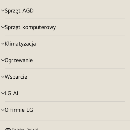
menu
Sprzęt AGD
Przełącznik
menu
Sprzęt komputerowy
Przełącznik
menu
Klimatyzacja
Przełącznik
menu
Ogrzewanie
Przełącznik
menu
Wsparcie
Przełącznik
menu
LG AI
Przełącznik
menu
O firmie LG
Przełącznik
menu