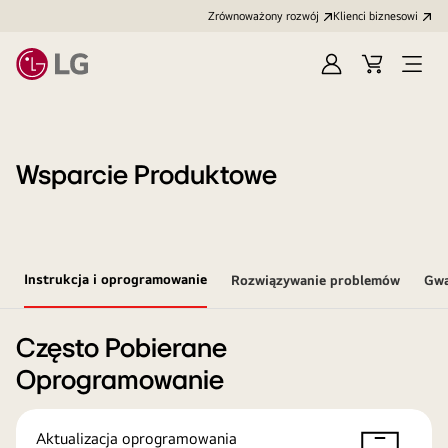
Zrównoważony rozwój
Klienci biznesowi
Zaloguj
Koszyk
Otwó
się
menu
Wsparcie Produktowe
Instrukcja i oprogramowanie
Rozwiązywanie problemów
Gwa
Często Pobierane
Oprogramowanie
Aktualizacja oprogramowania