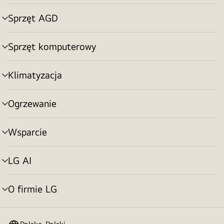
menu
Sprzęt AGD
Przełącznik
menu
Sprzęt komputerowy
Przełącznik
menu
Klimatyzacja
Przełącznik
menu
Ogrzewanie
Przełącznik
menu
Wsparcie
Przełącznik
menu
LG AI
Przełącznik
menu
O firmie LG
Przełącznik
menu