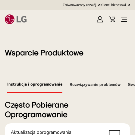
Zrównoważony rozwój
Klienci biznesowi
Zaloguj
Koszyk
Otwó
się
menu
Wsparcie Produktowe
Instrukcja i oprogramowanie
Rozwiązywanie problemów
Gwa
Często Pobierane
Oprogramowanie
Aktualizacja oprogramowania