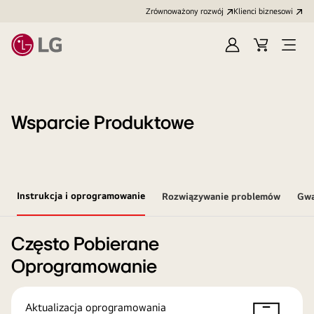
Zrównoważony rozwój
Klienci biznesowi
Zaloguj
Koszyk
Otwó
się
menu
Wsparcie Produktowe
Instrukcja i oprogramowanie
Rozwiązywanie problemów
Gwa
Często Pobierane
Oprogramowanie
Aktualizacja oprogramowania