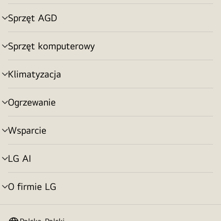
menu
Sprzęt AGD
Przełącznik
menu
Sprzęt komputerowy
Przełącznik
menu
Klimatyzacja
Przełącznik
menu
Ogrzewanie
Przełącznik
menu
Wsparcie
Przełącznik
menu
LG AI
Przełącznik
menu
O firmie LG
Przełącznik
menu