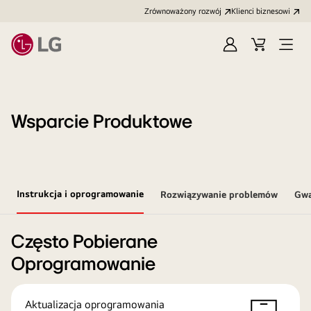
Zrównoważony rozwój
Klienci biznesowi
Zaloguj
Koszyk
Otwó
się
menu
Wsparcie Produktowe
Instrukcja i oprogramowanie
Rozwiązywanie problemów
Gwa
Często Pobierane
Oprogramowanie
Aktualizacja oprogramowania