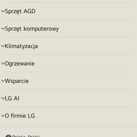
menu
Sprzęt AGD
Przełącznik
menu
Sprzęt komputerowy
Przełącznik
menu
Klimatyzacja
Przełącznik
menu
Ogrzewanie
Przełącznik
menu
Wsparcie
Przełącznik
menu
LG AI
Przełącznik
menu
O firmie LG
Przełącznik
menu