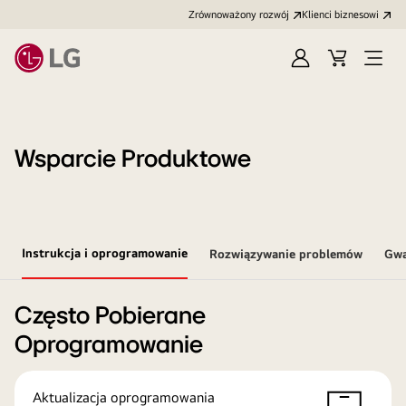
Zrównoważony rozwój
Klienci biznesowi
Zaloguj
Koszyk
Otwó
się
menu
Wsparcie Produktowe
Instrukcja i oprogramowanie
Rozwiązywanie problemów
Gwa
Często Pobierane
Oprogramowanie
Aktualizacja oprogramowania