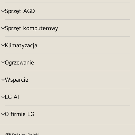
menu
Sprzęt AGD
Przełącznik
menu
Sprzęt komputerowy
Przełącznik
menu
Klimatyzacja
Przełącznik
menu
Ogrzewanie
Przełącznik
menu
Wsparcie
Przełącznik
menu
LG AI
Przełącznik
menu
O firmie LG
Przełącznik
menu