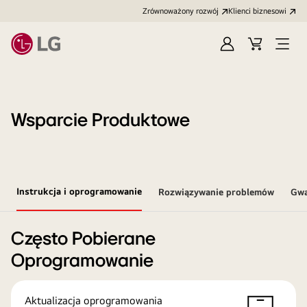
Zrównoważony rozwój
Klienci biznesowi
Zaloguj
Koszyk
Otwó
się
menu
Wsparcie Produktowe
Instrukcja i oprogramowanie
Rozwiązywanie problemów
Gwa
Często Pobierane
Oprogramowanie
Aktualizacja oprogramowania