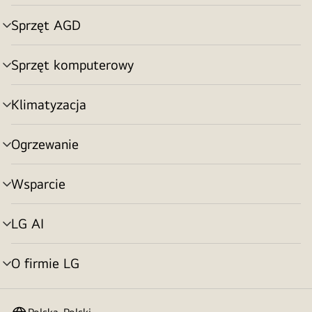
menu
Sprzęt AGD
Przełącznik
menu
Sprzęt komputerowy
Przełącznik
menu
Klimatyzacja
Przełącznik
menu
Ogrzewanie
Przełącznik
menu
Wsparcie
Przełącznik
menu
LG AI
Przełącznik
menu
O firmie LG
Przełącznik
menu