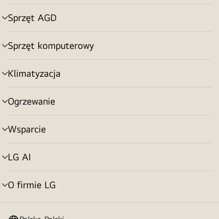
menu
Sprzęt AGD
Przełącznik
menu
Sprzęt komputerowy
Przełącznik
menu
Klimatyzacja
Przełącznik
menu
Ogrzewanie
Przełącznik
menu
Wsparcie
Przełącznik
menu
LG AI
Przełącznik
menu
O firmie LG
Przełącznik
menu