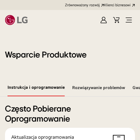
Zrównoważony rozwój
Klienci biznesowi
Zaloguj
Koszyk
Otwó
się
menu
Wsparcie Produktowe
Instrukcja i oprogramowanie
Rozwiązywanie problemów
Gwa
Często Pobierane
Oprogramowanie
Aktualizacja oprogramowania