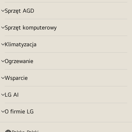
menu
Sprzęt AGD
Przełącznik
menu
Sprzęt komputerowy
Przełącznik
menu
Klimatyzacja
Przełącznik
menu
Ogrzewanie
Przełącznik
menu
Wsparcie
Przełącznik
menu
LG AI
Przełącznik
menu
O firmie LG
Przełącznik
menu