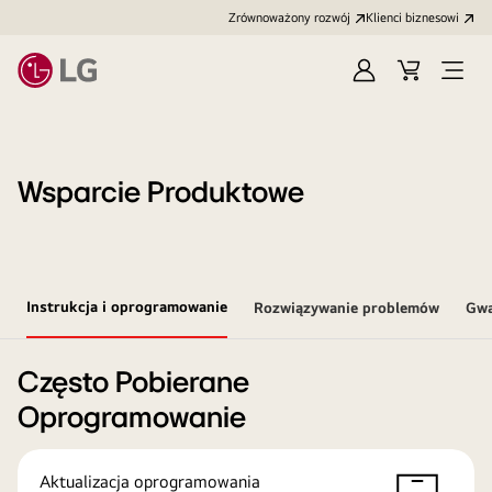
Zrównoważony rozwój
Klienci biznesowi
Zaloguj
Koszyk
Otwó
się
menu
Wsparcie Produktowe
Instrukcja i oprogramowanie
Rozwiązywanie problemów
Gwa
Często Pobierane
Oprogramowanie
Aktualizacja oprogramowania