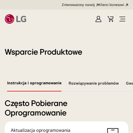
Zrównoważony rozwój
Klienci biznesowi
Zaloguj
Koszyk
Otwó
się
menu
Wsparcie Produktowe
Instrukcja i oprogramowanie
Rozwiązywanie problemów
Gwa
Często Pobierane
Oprogramowanie
Aktualizacja oprogramowania