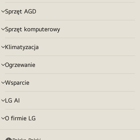
menu
Sprzęt AGD
Przełącznik
menu
Sprzęt komputerowy
Przełącznik
menu
Klimatyzacja
Przełącznik
menu
Ogrzewanie
Przełącznik
menu
Wsparcie
Przełącznik
menu
LG AI
Przełącznik
menu
O firmie LG
Przełącznik
menu