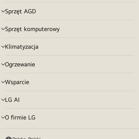
menu
Sprzęt AGD
Przełącznik
menu
Sprzęt komputerowy
Przełącznik
menu
Klimatyzacja
Przełącznik
menu
Ogrzewanie
Przełącznik
menu
Wsparcie
Przełącznik
menu
LG AI
Przełącznik
menu
O firmie LG
Przełącznik
menu