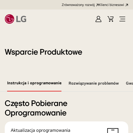
Zrównoważony rozwój
Klienci biznesowi
Zaloguj
Koszyk
Otwó
się
menu
Wsparcie Produktowe
Instrukcja i oprogramowanie
Rozwiązywanie problemów
Gwa
Często Pobierane
Oprogramowanie
Aktualizacja oprogramowania