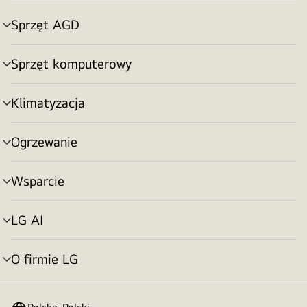
menu
Sprzęt AGD
Przełącznik
menu
Sprzęt komputerowy
Przełącznik
menu
Klimatyzacja
Przełącznik
menu
Ogrzewanie
Przełącznik
menu
Wsparcie
Przełącznik
menu
LG AI
Przełącznik
menu
O firmie LG
Przełącznik
menu