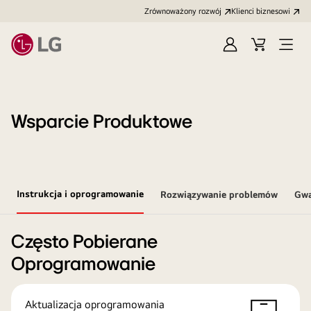
Zrównoważony rozwój
Klienci biznesowi
Zaloguj
Koszyk
Otwó
się
menu
Wsparcie Produktowe
Instrukcja i oprogramowanie
Rozwiązywanie problemów
Gwa
Często Pobierane
Oprogramowanie
Aktualizacja oprogramowania