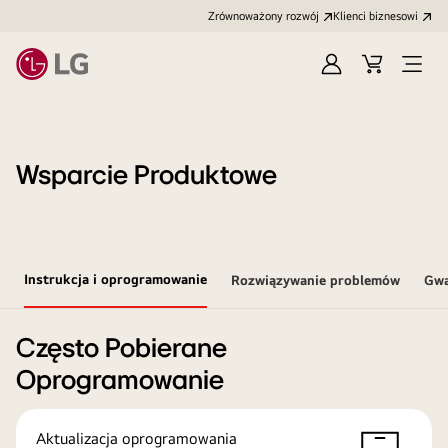
Zrównoważony rozwój
Klienci biznesowi
Zaloguj
Koszyk
Otwó
się
menu
Wsparcie Produktowe
Instrukcja i oprogramowanie
Rozwiązywanie problemów
Gwa
Często Pobierane
Oprogramowanie
Aktualizacja oprogramowania