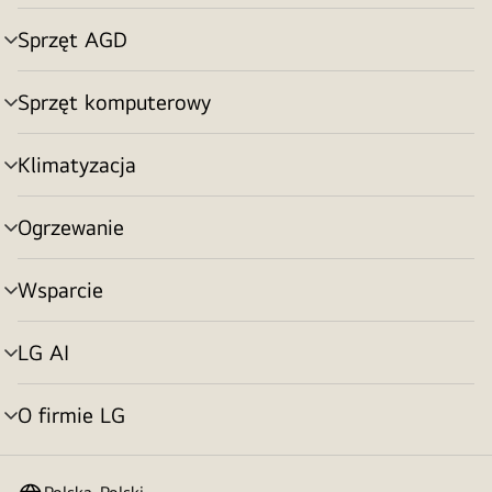
menu
Sprzęt AGD
Przełącznik
menu
Sprzęt komputerowy
Przełącznik
menu
Klimatyzacja
Przełącznik
menu
Ogrzewanie
Przełącznik
menu
Wsparcie
Przełącznik
menu
LG AI
Przełącznik
menu
O firmie LG
Przełącznik
menu