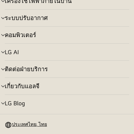
เครื่องใช้ไฟฟ้าภายในบ้าน
สลับ
เมนู
ระบบปรับอากาศ
สลับ
เมนู
คอมพิวเตอร์
สลับ
เมนู
LG AI
สลับ
เมนู
ติดต่อฝ่ายบริการ
สลับ
เมนู
เกี่ยวกับแอลจี
สลับ
เมนู
LG Blog
สลับ
เมนู
ประเทศไทย, ไทย