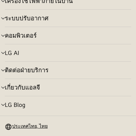
เครื่องใช้ไฟฟ้าภายในบ้าน
สลับ
เมนู
ระบบปรับอากาศ
สลับ
เมนู
คอมพิวเตอร์
สลับ
เมนู
LG AI
สลับ
เมนู
ติดต่อฝ่ายบริการ
สลับ
เมนู
เกี่ยวกับแอลจี
สลับ
เมนู
LG Blog
สลับ
เมนู
ประเทศไทย, ไทย