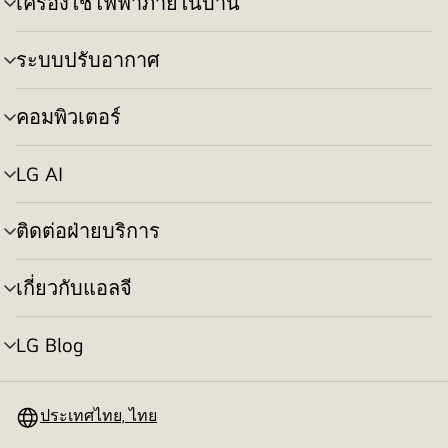
เครื่องใช้ไฟฟ้าภายในบ้าน
สลับ
เมนู
ระบบปรับอากาศ
สลับ
เมนู
คอมพิวเตอร์
สลับ
เมนู
LG AI
สลับ
เมนู
ติดต่อฝ่ายบริการ
สลับ
เมนู
เกี่ยวกับแอลจี
สลับ
เมนู
LG Blog
สลับ
เมนู
ประเทศไทย, ไทย