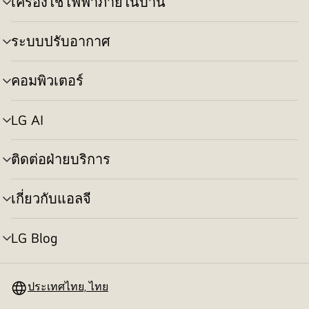
เครื่องใช้ไฟฟ้าภายในบ้าน
สลับ
เมนู
ระบบปรับอากาศ
สลับ
เมนู
คอมพิวเตอร์
สลับ
เมนู
LG AI
สลับ
เมนู
ติดต่อฝ่ายบริการ
สลับ
เมนู
เกี่ยวกับแอลจี
สลับ
เมนู
LG Blog
สลับ
เมนู
ประเทศไทย, ไทย