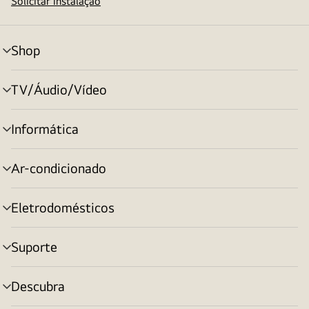
Solicitar instalação
Shop
alternar
menu
TV/Áudio/Vídeo
alternar
menu
Informática
alternar
menu
Ar-condicionado
alternar
menu
Eletrodomésticos
alternar
menu
Suporte
alternar
menu
Descubra
alternar
menu