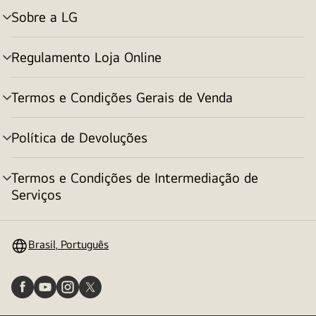
Sobre a LG
alternar
menu
Regulamento Loja Online
alternar
menu
Termos e Condições Gerais de Venda
alternar
menu
Política de Devoluções
alternar
menu
Termos e Condições de Intermediação de
alternar
Serviços
menu
Brasil, Português