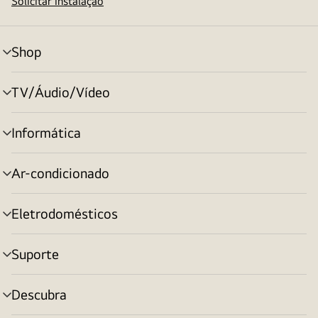
Solicitar instalação
Shop
alternar
menu
TV/Áudio/Vídeo
alternar
menu
Informática
alternar
menu
Ar-condicionado
alternar
menu
Eletrodomésticos
alternar
menu
Suporte
alternar
menu
Descubra
alternar
menu