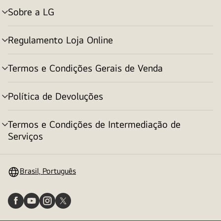
Sobre a LG
alternar
menu
Regulamento Loja Online
alternar
menu
Termos e Condições Gerais de Venda
alternar
menu
Política de Devoluções
alternar
menu
Termos e Condições de Intermediação de
alternar
Serviços
menu
Brasil, Português