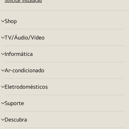
Solicitar instalação
Shop
alternar
menu
TV/Áudio/Vídeo
alternar
menu
Informática
alternar
menu
Ar-condicionado
alternar
menu
Eletrodomésticos
alternar
menu
Suporte
alternar
menu
Descubra
alternar
menu