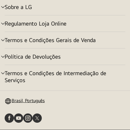
Sobre a LG
alternar
menu
Regulamento Loja Online
alternar
menu
Termos e Condições Gerais de Venda
alternar
menu
Política de Devoluções
alternar
menu
Termos e Condições de Intermediação de
alternar
Serviços
menu
Brasil, Português