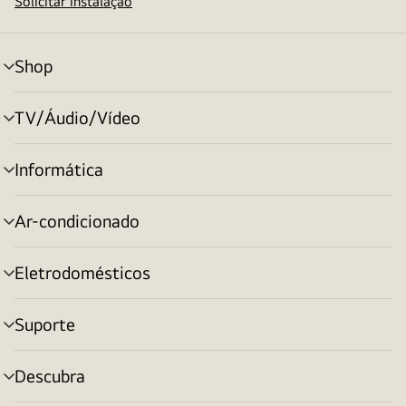
Solicitar instalação
Shop
alternar
menu
TV/Áudio/Vídeo
alternar
menu
Informática
alternar
menu
Ar-condicionado
alternar
menu
Eletrodomésticos
alternar
menu
Suporte
alternar
menu
Descubra
alternar
menu