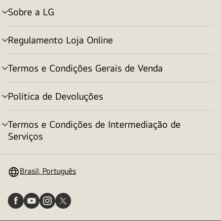
Sobre a LG
alternar
menu
Regulamento Loja Online
alternar
menu
Termos e Condições Gerais de Venda
alternar
menu
Política de Devoluções
alternar
menu
Termos e Condições de Intermediação de
alternar
Serviços
menu
Brasil, Português