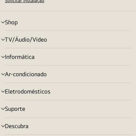
Solicitar instalação
Shop
alternar
menu
TV/Áudio/Vídeo
alternar
menu
Informática
alternar
menu
Ar-condicionado
alternar
menu
Eletrodomésticos
alternar
menu
Suporte
alternar
menu
Descubra
alternar
menu