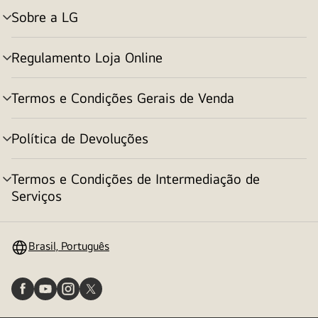
Sobre a LG
alternar
menu
Regulamento Loja Online
alternar
menu
Termos e Condições Gerais de Venda
alternar
menu
Política de Devoluções
alternar
menu
Termos e Condições de Intermediação de
alternar
Serviços
menu
Brasil, Português