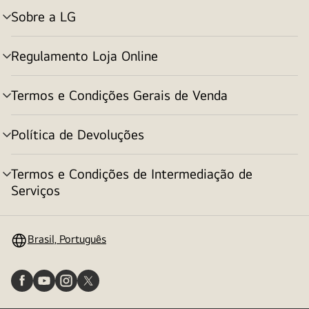
Sobre a LG
alternar
menu
Regulamento Loja Online
alternar
menu
Termos e Condições Gerais de Venda
alternar
menu
Política de Devoluções
alternar
menu
Termos e Condições de Intermediação de
alternar
Serviços
menu
Brasil, Português