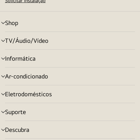
Solicitar instalação
Shop
alternar
menu
TV/Áudio/Vídeo
alternar
menu
Informática
alternar
menu
Ar-condicionado
alternar
menu
Eletrodomésticos
alternar
menu
Suporte
alternar
menu
Descubra
alternar
menu