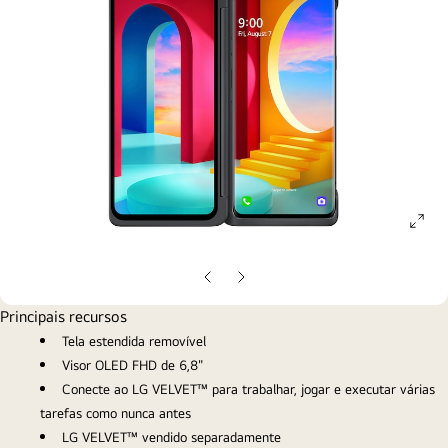
ope
gall
pop
Slide
Próximo
anterior
slide
Principais recursos
Tela estendida removível
Visor OLED FHD de 6,8"
Conecte ao LG VELVET™ para trabalhar, jogar e executar várias
tarefas como nunca antes
LG VELVET™ vendido separadamente