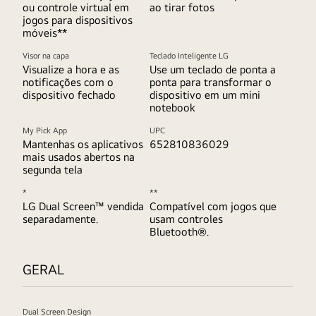
ou controle virtual em
ao tirar fotos
jogos para dispositivos
móveis**
Visor na capa
Teclado Inteligente LG
Visualize a hora e as
Use um teclado de ponta a
notificações com o
ponta para transformar o
dispositivo fechado
dispositivo em um mini
notebook
My Pick App
UPC
Mantenhas os aplicativos
652810836029
mais usados abertos na
segunda tela
*
**
LG Dual Screen™ vendida
Compatível com jogos que
separadamente.
usam controles
Bluetooth®.
GERAL
Dual Screen Design