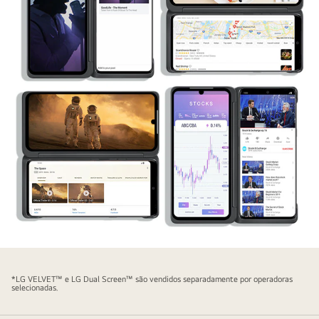
LMG905N
*LG VELVET™ e LG Dual Screen™ são vendidos separadamente por operadoras
selecionadas.