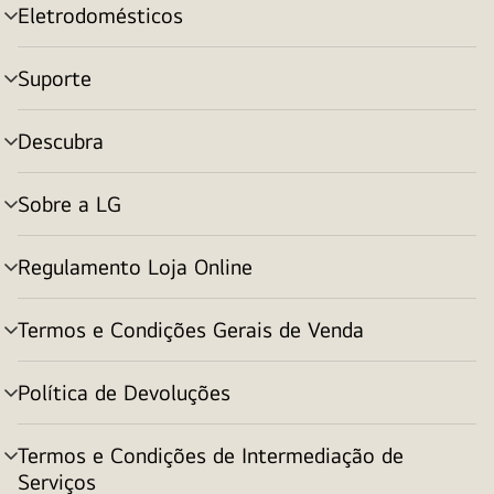
Eletrodomésticos
alternar
menu
Suporte
alternar
menu
Descubra
alternar
menu
Sobre a LG
alternar
menu
Regulamento Loja Online
alternar
menu
Termos e Condições Gerais de Venda
alternar
menu
Política de Devoluções
alternar
menu
Termos e Condições de Intermediação de
alternar
Serviços