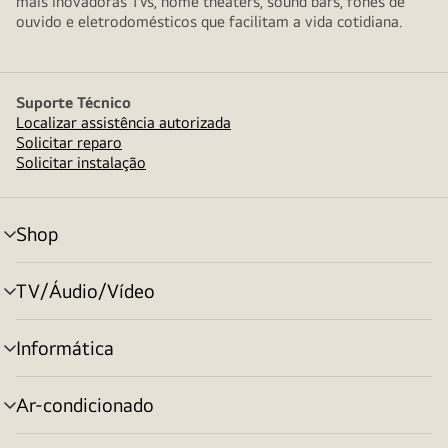
mais inovadoras TVs, home theaters, sound bars, fones de
ouvido e eletrodomésticos que facilitam a vida cotidiana.
Suporte Técnico
Localizar assistência autorizada
Solicitar reparo
Solicitar instalação
Shop
alternar
menu
TV/Áudio/Vídeo
alternar
menu
Informática
alternar
menu
Ar-condicionado
alternar
menu