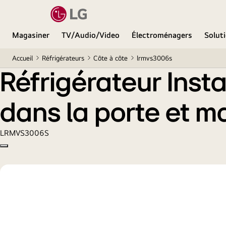
MD
Réfrigérateur InstaView ThinQ
de 30 pi³ avec po
Magasiner
TV/Audio/Video
Électroménagers
Soluti
Accueil
Réfrigérateurs
Côte à côte
lrmvs3006s
Réfrigérateur Inst
dans la porte et m
LRMVS3006S
Copy model name