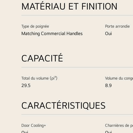
MATÉRIAU ET FINITION
Type de poignée
Porte arrondie
Matching Commercial Handles
Oui
CAPACITÉ
Total du volume (pi³)
Volume du congé
29.5
8.9
CARACTÉRISTIQUES
Door Cooling+
Charnières de p
Oui
Oui