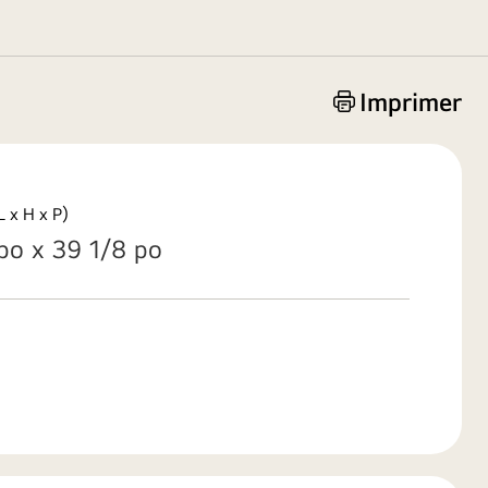
Imprimer
 x H x P)
po x 39 1/8 po