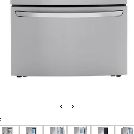
Diapo
Diapo
précédente
suivante
Diapo
précédente