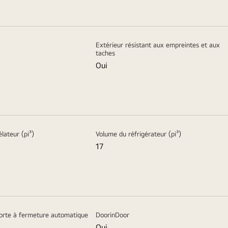
Extérieur résistant aux empreintes et aux
taches
Oui
lateur (pi³)
Volume du réfrigérateur (pi³)
17
orte à fermeture automatique
DoorinDoor
Oui