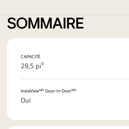
SOMMAIRE
CAPACITÉ
29,5 pi³
InstaViewᴹᴰ Door-in-Doorᴹᴰ
Oui