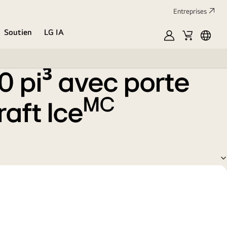
Entreprises​
Soutien
LG IA
MyLG
Cart
Englis
0 pi³ avec porte
MC
aft Ice