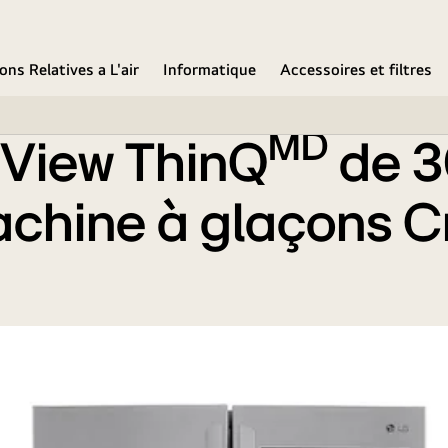
MC
rte dans la porte et machine à glaçons Craft Ice
ons Relatives a L'air
Informatique
Accessoires et filtres
MD
aView ThinQ
de 3
achine à glaçons Cr