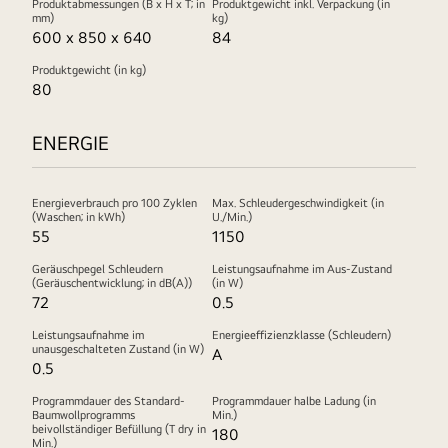
Produktabmessungen (B x H x T; in
Produktgewicht inkl. Verpackung (in
mm)
kg)
600 x 850 x 640
84
Produktgewicht (in kg)
80
ENERGIE
Energieverbrauch pro 100 Zyklen
Max. Schleudergeschwindigkeit (in
(Waschen; in kWh)
U./Min.)
55
1150
Geräuschpegel Schleudern
Leistungsaufnahme im Aus-Zustand
(Geräuschentwicklung; in dB(A))
(in W)
72
0.5
Leistungsaufnahme im
Energieeffizienzklasse (Schleudern)
unausgeschalteten Zustand (in W)
A
0.5
Programmdauer des Standard-
Programmdauer halbe Ladung (in
Baumwollprogramms
Min.)
beivollständiger Befüllung (T dry in
180
Min.)