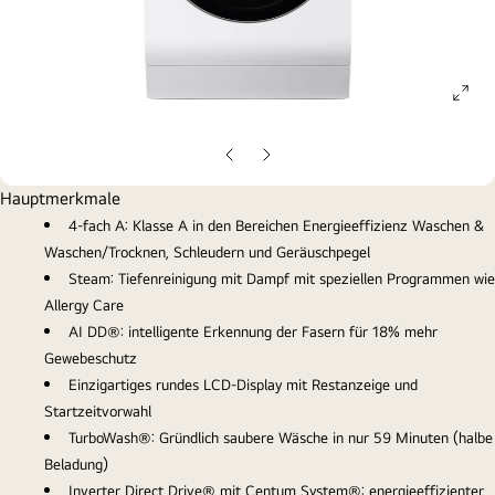
ope
gall
pop
Vorherige
Nächste
Folie
Folie
Hauptmerkmale
4-fach A: Klasse A in den Bereichen Energieeffizienz Waschen &
Waschen/Trocknen, Schleudern und Geräuschpegel
Steam: Tiefenreinigung mit Dampf mit speziellen Programmen wie
Allergy Care
AI DD®️: intelligente Erkennung der Fasern für 18% mehr
Gewebeschutz
Einzigartiges rundes LCD-Display mit Restanzeige und
Startzeitvorwahl
TurboWash®️: Gründlich saubere Wäsche in nur 59 Minuten (halbe
Beladung)
Inverter Direct Drive® mit Centum System®️: energieeffizienter,