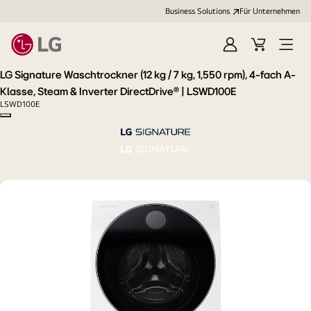
Business Solutions
Für Unternehmen
Anmelden
Cart
Open
Menu
LG Signature Waschtrockner (12 kg / 7 kg, 1,550 rpm), 4-fach A-
Klasse, Steam & Inverter DirectDrive®️ | LSWD100E
LSWD100E
Copy model name