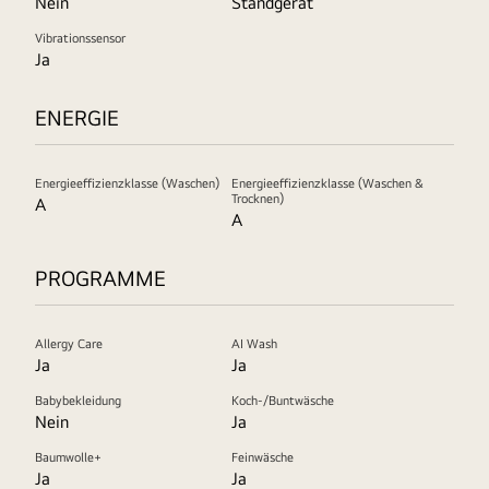
Nein
Standgerät
Vibrationssensor
Ja
ENERGIE
Energieeffizienzklasse (Waschen)
Energieeffizienzklasse (Waschen &
Trocknen)
A
A
PROGRAMME
Allergy Care
AI Wash
Ja
Ja
Babybekleidung
Koch-/Buntwäsche
Nein
Ja
Baumwolle+
Feinwäsche
Ja
Ja