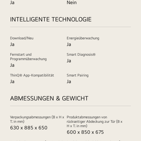
Ja
Nein
INTELLIGENTE TECHNOLOGIE
Download/Neu
Energieüberwachung
Ja
Ja
Fernstart und
Smart Diagnosis®
Programmüberwachung
Ja
Ja
ThinQ® App-Kompatibilität
Smart Pairing
Ja
Ja
ABMESSUNGEN & GEWICHT
Verpackungsabmessungen (B x H x
Produktabmessungen von
T; in mm)
rückseitiger Abdeckung zur Tür (B x
H x T; in mm)
630 x 885 x 650
600 x 850 x 675