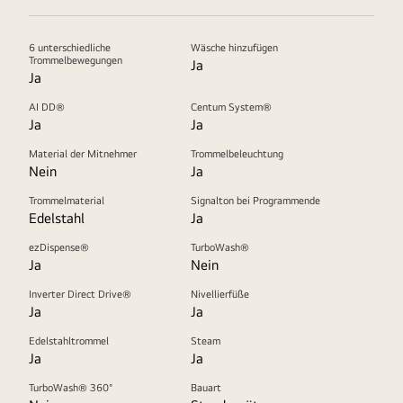
6 unterschiedliche
Wäsche hinzufügen
Trommelbewegungen
Ja
Ja
AI DD®
Centum System®
Ja
Ja
Material der Mitnehmer
Trommelbeleuchtung
Nein
Ja
Trommelmaterial
Signalton bei Programmende
Edelstahl
Ja
ezDispense®
TurboWash®
Ja
Nein
Inverter Direct Drive®
Nivellierfüße
Ja
Ja
Edelstahltrommel
Steam
Ja
Ja
TurboWash® 360°
Bauart