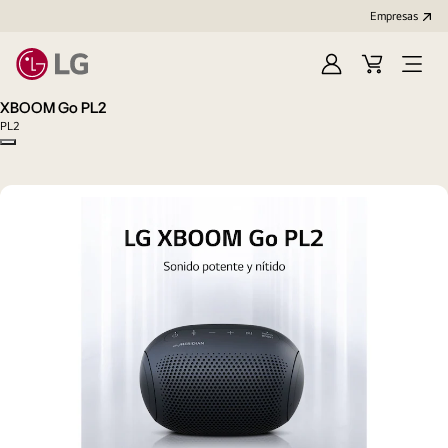
Empresas
Iniciar
Carrito
Open
Sesión
de
Menu
XBOOM Go PL2
compra
PL2
Copy model name