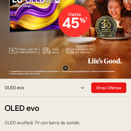
Pausar
a
vídeo
OLED evo
Otras Ofertas
Alternar
menú
OLED evo
OLED evo
Pack TV con barra de sonido