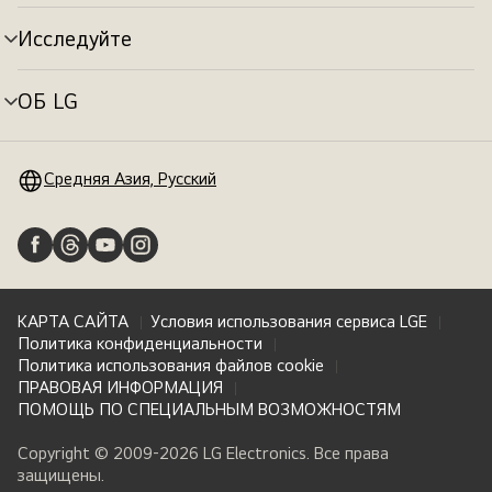
меню
Исследуйте
Переключатель
меню
ОБ LG
Переключатель
меню
Средняя Азия, Русский
КАРТА САЙТА
Условия использования сервиса LGE
Политика конфиденциальности
Политика использования файлов cookie
ПРАВОВАЯ ИНФОРМАЦИЯ
ПОМОЩЬ ПО СПЕЦИАЛЬНЫМ ВОЗМОЖНОСТЯМ
Copyright © 2009-2026 LG Electronics. Все права
защищены.