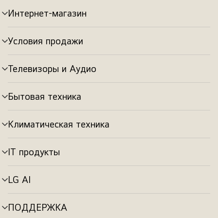
Интернет-магазин
Переключатель
меню
Условия продажи
Переключатель
меню
Телевизоры и Аудио
Переключатель
меню
Бытовая техника
Переключатель
меню
Климатическая техника
Переключатель
меню
IT продукты
Переключатель
меню
LG AI
Переключатель
меню
ПОДДЕРЖКА
Переключатель