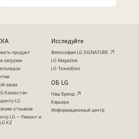
ЖКА
Исследуйте
овать продукт
Философия LG SIGNATURE
и загрузки
LG Magazine
неполадок
LG Техноблог
нтии
ОБ LG
ой заказ
LG Казахстан
Наш Бренд
иденту LG
Карьера
своим отзывом
Информационный центр
нтр LG — Ремонт и
LG KZ