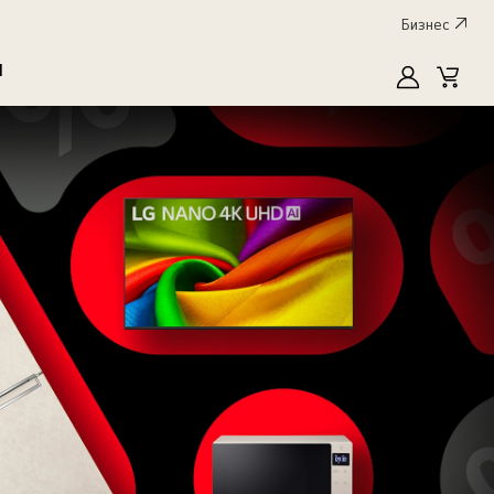
Бизнес
I
MyLG
Cart