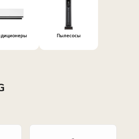
ндиционеры
Пылесосы
G