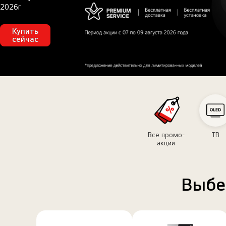
2026г
Купить
<br>LG
сейчас
WEEKEND
text
Все промо-
ТВ
акции
Выбе