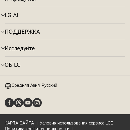
Переключатель
меню
LG AI
Переключатель
меню
ПОДДЕРЖКА
Переключатель
меню
Исследуйте
Переключатель
меню
ОБ LG
Переключатель
меню
Средняя Азия, Русский
КАРТА САЙТА
Условия использования сервиса LGE
Политика конфиденциальности