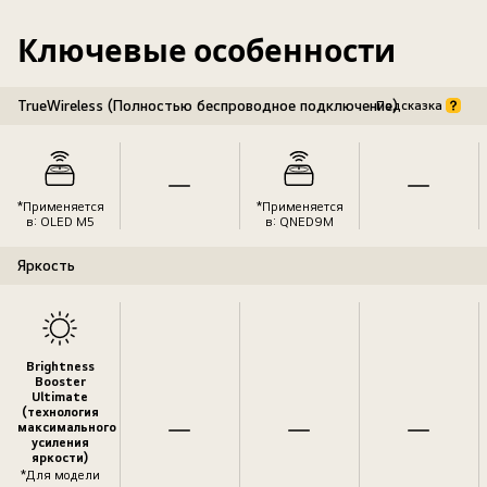
Ключевые особенности
TrueWireless (Полностью беспроводное подключение)
Подсказка
*Применяется
*Применяется
в: OLED M5
в: QNED9M
Яркость
Brightness
Booster
Ultimate
(технология
максимального
усиления
яркости)
*Для модели