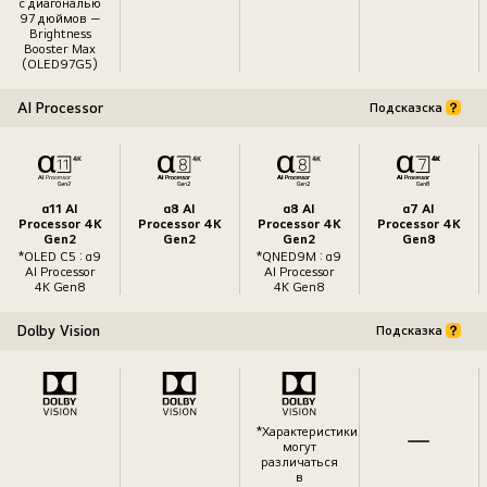
с диагональю
97 дюймов —
Brightness
Booster Max
(OLED97G5)
AI Processor
Подсказска
α11 AI
α8 AI
α8 AI
α7 AI
Processor 4K
Processor 4K
Processor 4K
Processor 4K
Gen2
Gen2
Gen2
Gen8
*OLED C5 : α9
*QNED9M : α9
AI Processor
AI Processor
4K Gen8
4K Gen8
Dolby Vision
Подсказка
*Характеристики
могут
различаться
в