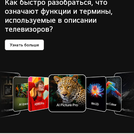
Как быстро разобраться, что
означают
функции и термины,
используемые в описании
телевизоров?
Узнать больше
Как
быстро
разобраться,
что
означают<br
class="pc_only">
функции
и
термины,
используемые
в
описании
телевизоров?