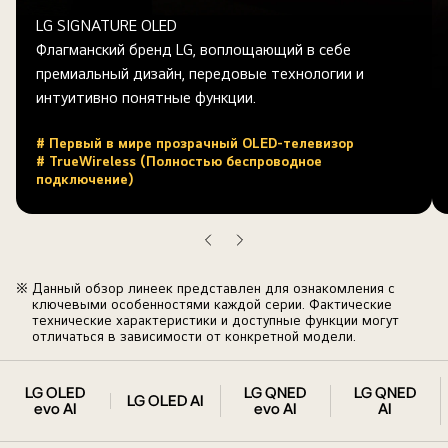
LG SIGNATURE OLED
Флагманский бренд LG, воплощающий в себе
премиальный дизайн, передовые технологии и
интуитивно понятные функции.
# Первый в мире прозрачный OLED-телевизор
# TrueWireless (Полностью беспроводное
подключение)
Next
Prev
※ Данный обзор линеек представлен для ознакомления с
ключевыми особенностями каждой серии. Фактические
технические характеристики и доступные функции могут
отличаться в зависимости от конкретной модели.
Вся
линейка
LG OLED
LG QNED
LG QNED
LG OLED AI
evo AI
evo AI
AI
телевизоров