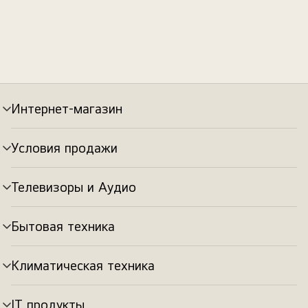
Интернет-магазин
Переключатель
меню
Условия продажи
Переключатель
меню
Телевизоры и Аудио
Переключатель
меню
Бытовая техника
Переключатель
меню
Климатическая техника
Переключатель
меню
IT продукты