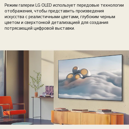
прозрачной
Режим галереи LG OLED использует передовые технологии
панели
отображения, чтобы представить произведения
в
искусства с реалистичными цветами, глубоким черным
выставочном
цветом и сверхтонкой детализацией для создания
потрясающей цифровой выставки.
зале.
Телевизор