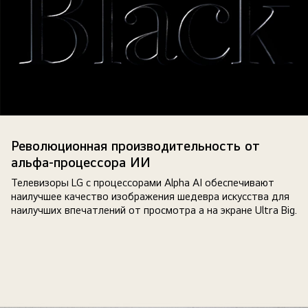
Слово
«черное»
Революционная производительность от
рельефное
альфа-процессора ИИ
на
Телевизоры LG с процессорами Alpha AI обеспечивают
черном
наилучшее качество изображения шедевра искусства для
фоне.
наилучших впечатлений от просмотра а на экране Ultra Big.