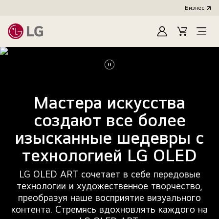
Бизнес
Зарегистироват
Cart
Open
Menu
Поставить
видео
Мастера искусства
на
паузу
создают все более
изысканные шедевры с
технологией LG OLED
LG OLED ART сочетает в себе передовые
технологии и художественное творчество,
преобразуя наше восприятие визуального
контента. Стремясь вдохновлять каждого на