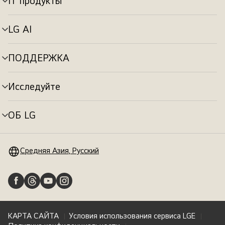
IT продукты
Переключатель
меню
LG AI
Переключатель
меню
ПОДДЕРЖКА
Переключатель
меню
Исследуйте
Переключатель
меню
ОБ LG
Переключатель
меню
Средняя Азия, Русский
КАРТА САЙТА
Условия использования сервиса LGE