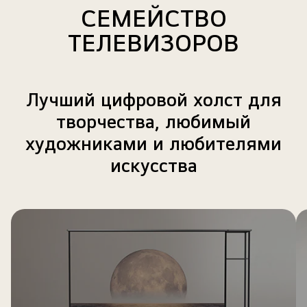
СЕМЕЙСТВО
LG
TV,
ТЕЛЕВИЗОРОВ
закрепленный
на
стене,
Лучший цифровой холст для
отображает
фон
творчества, любимый
высокого
художниками и любителями
разрешения.
искусства