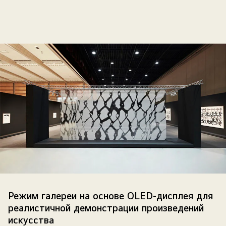
Произведения
искусства,
Режим галереи на основе OLED-дисплея для
изображенные
реалистичной демонстрации произведений
на
искусства