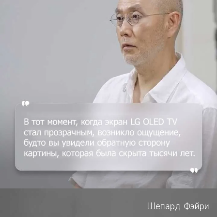
Шепард Фэйри