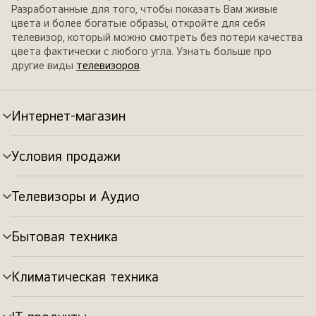
Разработанные для того, чтобы показать Вам живые
цвета и более богатые образы, откройте для себя
телевизор, который можно смотреть без потери качества
цвета фактически с любого угла. Узнать больше про
другие виды
телевизоров
.
Интернет-магазин
Переключатель
меню
Условия продажи
Переключатель
меню
Телевизоры и Аудио
Переключатель
меню
Бытовая техника
Переключатель
меню
Климатическая техника
Переключатель
меню