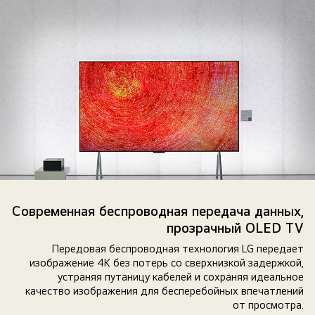
LG
TV
Современная беспроводная передача данных,
рядом
прозрачный OLED TV
с
Передовая беспроводная технология LG передает
Zero
изображение 4K без потерь со сверхнизкой задержкой,
Connect
устраняя путаницу кабелей и сохраняя идеальное
Box.
качество изображения для бесперебойных впечатлений
от просмотра.