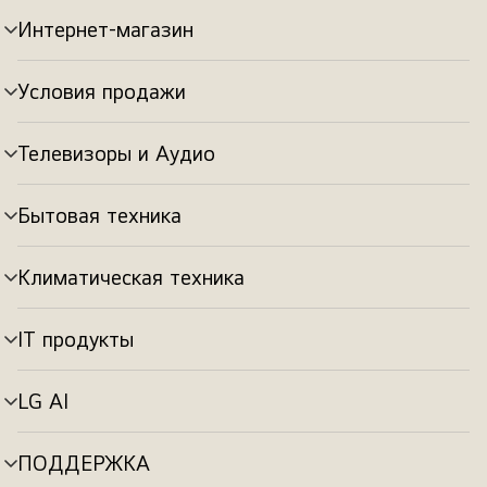
Интернет-магазин
Переключатель
меню
Условия продажи
Переключатель
меню
Телевизоры и Аудио
Переключатель
меню
Бытовая техника
Переключатель
меню
Климатическая техника
Переключатель
меню
IT продукты
Переключатель
меню
LG AI
Переключатель
меню
ПОДДЕРЖКА
Переключатель