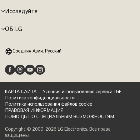
меню
Исследуйте
Переключатель
меню
ОБ LG
Переключатель
меню
Средняя Азия, Русский
КАРТА САЙТА
Условия использования сервиса LGE
Политика конфиденциальности
Политика использования файлов cookie
ПРАВОВАЯ ИНФОРМАЦИЯ
ПОМОЩЬ ПО СПЕЦИАЛЬНЫМ ВОЗМОЖНОСТЯМ
Copyright © 2009-2026 LG Electronics. Все права
защищены.