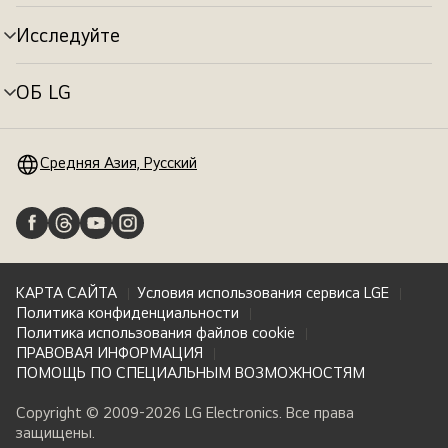
меню
Исследуйте
Переключатель
меню
ОБ LG
Переключатель
меню
Средняя Азия, Русский
КАРТА САЙТА
Условия использования сервиса LGE
Политика конфиденциальности
Политика использования файлов cookie
ПРАВОВАЯ ИНФОРМАЦИЯ
ПОМОЩЬ ПО СПЕЦИАЛЬНЫМ ВОЗМОЖНОСТЯМ
Copyright © 2009-2026 LG Electronics. Все права
защищены.