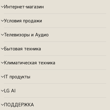
Интернет-магазин
Переключатель
меню
Условия продажи
Переключатель
меню
Телевизоры и Аудио
Переключатель
меню
Бытовая техника
Переключатель
меню
Климатическая техника
Переключатель
меню
IT продукты
Переключатель
меню
LG AI
Переключатель
меню
ПОДДЕРЖКА
Переключатель