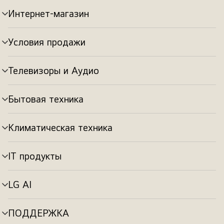
Интернет-магазин
Переключатель
меню
Условия продажи
Переключатель
меню
Телевизоры и Аудио
Переключатель
меню
Бытовая техника
Переключатель
меню
Климатическая техника
Переключатель
меню
IT продукты
Переключатель
меню
LG AI
Переключатель
меню
ПОДДЕРЖКА
Переключатель