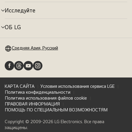
меню
Исследуйте
Переключатель
меню
ОБ LG
Переключатель
меню
Средняя Азия, Русский
КАРТА САЙТА
Условия использования сервиса LGE
Политика конфиденциальности
Политика использования файлов cookie
ПРАВОВАЯ ИНФОРМАЦИЯ
ПОМОЩЬ ПО СПЕЦИАЛЬНЫМ ВОЗМОЖНОСТЯМ
Copyright © 2009-2026 LG Electronics. Все права
защищены.