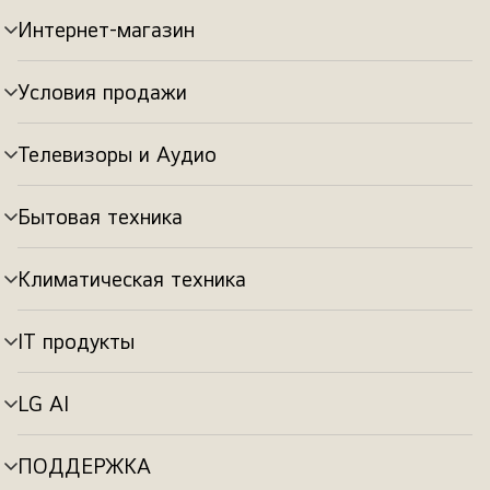
Интернет-магазин
Переключатель
меню
Условия продажи
Переключатель
меню
Телевизоры и Аудио
Переключатель
меню
Бытовая техника
Переключатель
меню
Климатическая техника
Переключатель
меню
IT продукты
Переключатель
меню
LG AI
Переключатель
меню
ПОДДЕРЖКА
Переключатель