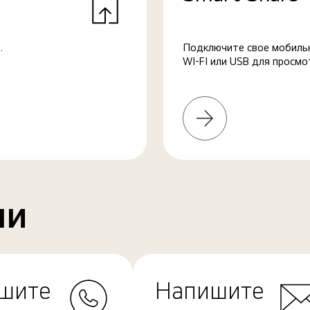
.
Подключите свое мобильн
WI-FI или USB для просмо
Узнать
больше
ми
шите
Напишите