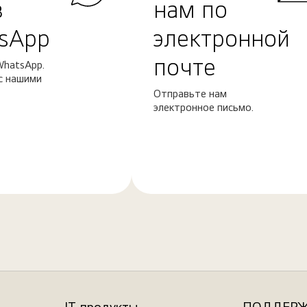
в
нам по
sApp
электронной
почте
WhatsApp.
с нашими
Отправьте нам
электронное письмо.
Узнать
больше