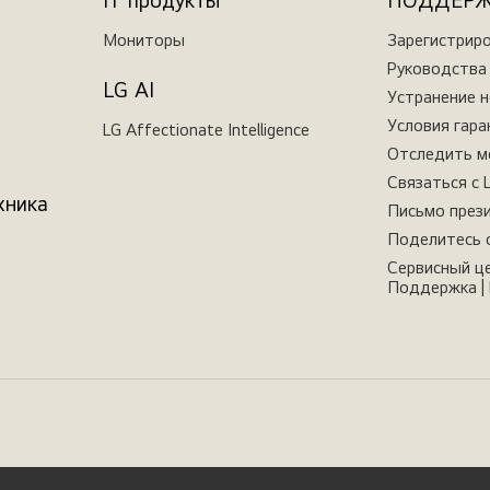
IT продукты
ПОДДЕР
Мониторы
Зарегистрир
Руководства 
LG AI
Устранение 
Условия гара
LG Affectionate Intelligence
Отследить м
Связаться с 
хника
Письмо през
Поделитесь 
Сервисный це
Поддержка | 