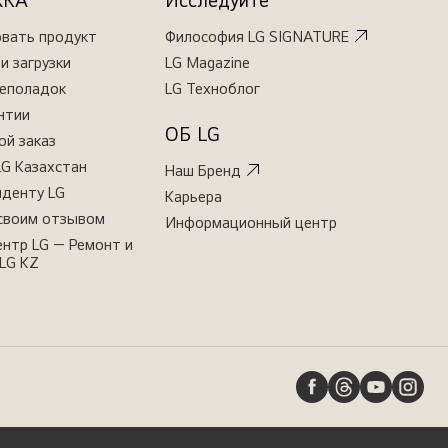
ЖКА
Исследуйте
овать продукт
Философия LG SIGNATURE
и загрузки
LG Magazine
неполадок
LG Техноблог
нтии
ОБ LG
ой заказ
LG Казахстан
Наш Бренд
иденту LG
Карьера
своим отзывом
Информационный центр
нтр LG — Ремонт и
LG KZ