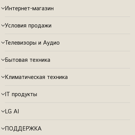
Интернет-магазин
Переключатель
меню
Условия продажи
Переключатель
меню
Телевизоры и Аудио
Переключатель
меню
Бытовая техника
Переключатель
меню
Климатическая техника
Переключатель
меню
IT продукты
Переключатель
меню
LG AI
Переключатель
меню
ПОДДЕРЖКА
Переключатель