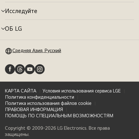
меню
Исследуйте
Переключатель
меню
ОБ LG
Переключатель
меню
Средняя Азия, Русский
КАРТА САЙТА
Условия использования сервиса LGE
Политика конфиденциальности
Политика использования файлов cookie
ПРАВОВАЯ ИНФОРМАЦИЯ
ПОМОЩЬ ПО СПЕЦИАЛЬНЫМ ВОЗМОЖНОСТЯМ
Copyright © 2009-2026 LG Electronics. Все права
защищены.