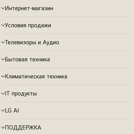
Интернет-магазин
Переключатель
меню
Условия продажи
Переключатель
меню
Телевизоры и Аудио
Переключатель
меню
Бытовая техника
Переключатель
меню
Климатическая техника
Переключатель
меню
IT продукты
Переключатель
меню
LG AI
Переключатель
меню
ПОДДЕРЖКА
Переключатель