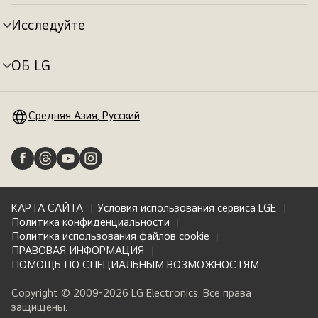
меню
Исследуйте
Переключатель
меню
ОБ LG
Переключатель
меню
Средняя Азия, Русский
КАРТА САЙТА
Условия использования сервиса LGE
Политика конфиденциальности
Политика использования файлов cookie
ПРАВОВАЯ ИНФОРМАЦИЯ
ПОМОЩЬ ПО СПЕЦИАЛЬНЫМ ВОЗМОЖНОСТЯМ
Copyright © 2009-2026 LG Electronics. Все права
защищены.