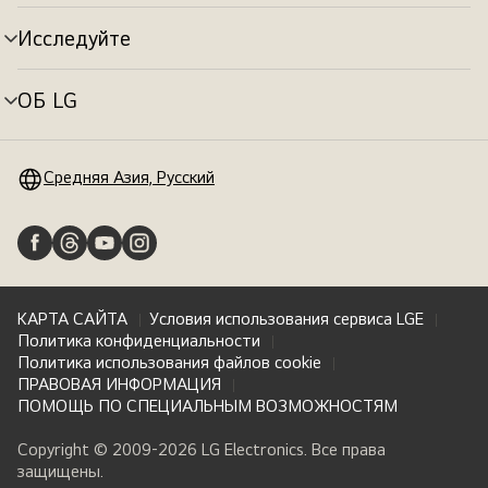
меню
Исследуйте
Переключатель
меню
ОБ LG
Переключатель
меню
Средняя Азия, Русский
КАРТА САЙТА
Условия использования сервиса LGE
Политика конфиденциальности
Политика использования файлов cookie
ПРАВОВАЯ ИНФОРМАЦИЯ
ПОМОЩЬ ПО СПЕЦИАЛЬНЫМ ВОЗМОЖНОСТЯМ
Copyright © 2009-2026 LG Electronics. Все права
защищены.