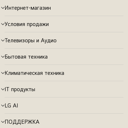
Интернет-магазин
Переключатель
меню
Условия продажи
Переключатель
меню
Телевизоры и Аудио
Переключатель
меню
Бытовая техника
Переключатель
меню
Климатическая техника
Переключатель
меню
IT продукты
Переключатель
меню
LG AI
Переключатель
меню
ПОДДЕРЖКА
Переключатель