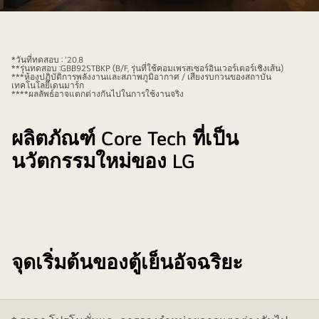
คู่รัก
กำลัง
เพลิดเพลิน
*วันที่ทดสอบ : '20.8
กับ
**รุ่นทดสอบ :GBB92STBKP (B/F, รุ่นที่ใช้คอมเพรสเซอร์อินเวอร์เตอร์เชิงเส้น)
***ห้องปฏิบัติการพลังงานและสภาพภูมิอากาศ / เสียงรบกวนของสถาบัน
อาหาร
เทคโนโลยีเดนมาร์ก
****ผลลัพธ์อาจแตกต่างกันไปในการใช้งานจริง
หน้า
ตู้
ผลิตภัณฑ์ Core Tech ที่เป็น
เย็น
อัน
นวัตกรรมใหม่ของ LG
เงียบเชียบ
จุดเริ่มต้นของตู้เย็นอัจฉริยะ