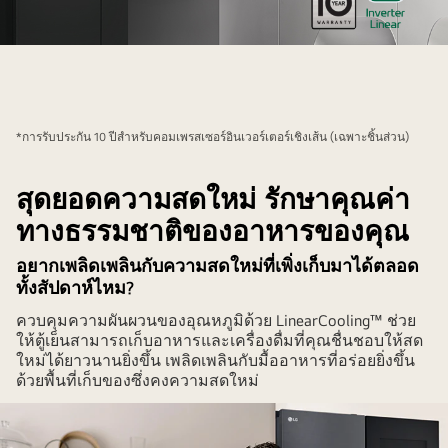
สมาชิก
ใน
ครอบครัว
รวม
*การรับประกัน 10 ปีสำหรับคอมเพรสเซอร์อินเวอร์เตอร์เชิงเส้น (เฉพาะชิ้นส่วน)
ตัว
กัน
สุดยอดความสดใหม่ รักษาคุณค่า
หน้า
ตู้
ทางธรรมชาติของอาหารของคุณ
เย็น
อยากเพลิดเพลินกับความสดใหม่ที่เพิ่งเก็บมาได้ตลอด
ทั้งสัปดาห์ไหม?
ควบคุมความผันผวนของอุณหภูมิด้วย LinearCooling™ ช่วย
ให้ตู้เย็นสามารถเก็บอาหารและเครื่องดื่มที่คุณชื่นชอบให้สด
ใหม่ได้ยาวนานยิ่งขึ้น เพลิดเพลินกับมื้ออาหารที่อร่อยยิ่งขึ้น
ด้วยพื้นที่เก็บของซึ่งคงความสดใหม่