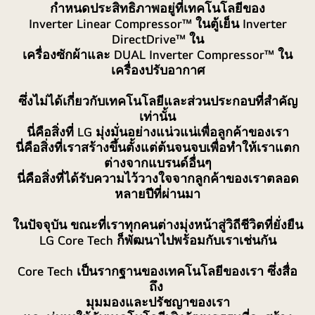
กำหนดประสิทธิภาพอยู่ที่เทคโนโลยีของ
ภาพ
Inverter Linear Compressor™ ในตู้เย็น Inverter
วาด
DirectDrive™ ใน
เส้น
เครื่องซักผ้าและ DUAL Inverter Compressor™ ใน
สี
เครื่องปรับอากาศ
ขาว
ซึ่งไม่ได้เกี่ยวกับเทคโนโลยีและส่วนประกอบที่สำคัญ
ของ
เท่านั้น
ตู้
นี่คือสิ่งที่ LG มุ่งมั่นอย่างแน่วแน่เพื่อลูกค้าของเรา
เย็น
นี่คือสิ่งที่เราสร้างขึ้นตั้งแต่ต้นจนจบเพื่อทำให้เราแตก
เครื่อง
ต่างจากแบรนด์อื่นๆ
ซัก
นี่คือสิ่งที่ได้รับความไว้วางใจจากลูกค้าของเราตลอด
ผ้า
หลายปีที่ผ่านมา
และ
เครื่อง
ในปัจจุบัน ขณะที่เราทุกคนต่างมุ่งหน้าสู่วิถีชีวิตที่ยั่งยืน
ปรับ
LG Core Tech ก็พัฒนาไปพร้อมกับเราเช่นกัน
อากาศ
Core Tech เป็นรากฐานของเทคโนโลยีของเรา ซึ่งสื่อ
ถึง
มุมมองและปรัชญาของเรา