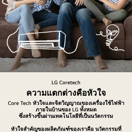
ครอบครัว
LG Coretech
กำลัง
นั่ง
ความแตกต่างคือหัวใจ
หัวเราะ
Core Tech หัวใจและจิตวิญญาณของเครื่องใช้ไฟฟ้า
อยู่
ภายในบ้านของ LG ทั้งหมด
ที่
ซึ่งสร้างขึ้นผ่านเทคโนโลยีที่เป็นนวัตกรรม
โซฟา
รอบๆ
หัวใจสำคัญของผลิตภัณฑ์ของเราคือ นวัตกรรมที่
มี