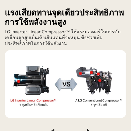
หญิง
แรงเสียดทานจุดเดียวประสิทธิภาพ
ยิ้ม
ขณะ
การใช้พลังงานสูง
มอง
LG Inverter Linear Compressor™ ให้แรงมอเตอร์ในการขับ
ไป
เคลื่อนลูกสูบเป็นเชิงเส้นแทนที่จะหมุน ซึ่งช่วยเพิ่ม
ที่
ประสิทธิภาพในการใช้พลังงาน
แท็บ
และ
มี
หลอด
ไฟ
และ
ไอคอน
ธรรมชาติ
อยู่
รอบ
ตัวผู้
หญิง