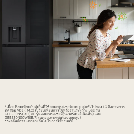
ที่
ด้าน
หน้า
ของ
*เมื่อเปรียบเทียบกับตู้เย็นที่ใช้คอมเพรสเซอร์แบบลูกสูบทั่วไปของ LG อิงตามการ
ตู้
ทดสอบ VDE ('14.2) เปรียบเทียบการใช้พลังงานระหว่าง LGE รุ่น
GBB530NSCXE(B/F, รุ่นคอมเพรสเซอร์อินเวอร์เตอร์เชิงเส้น) และ
เย็น
GBB530NSQWB(B/F, รุ่นคอมเพรสเซอร์แบบลูกสูบ)
**ผลลัพธ์อาจแตกต่างกันไปในการใช้งานจริง
มี
ผู้