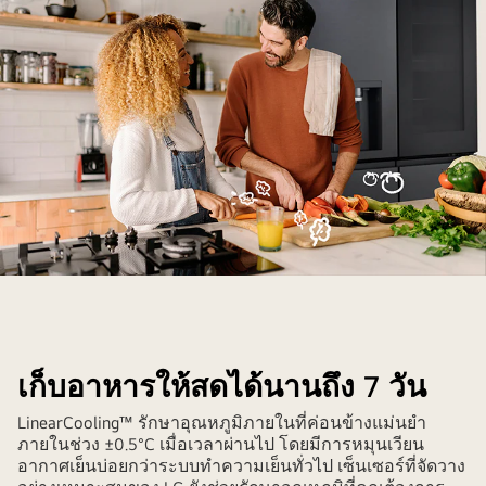
คู่รัก
ยิ้ม
กำลัง
ทำ
เก็บอาหารให้สดได้นานถึง 7 วัน
อาหาร
อยู่
LinearCooling™ รักษาอุณหภูมิภายในที่ค่อนข้างแม่นยำ
หน้า
ภายในช่วง ±0.5°C เมื่อเวลาผ่านไป โดยมีการหมุนเวียน
อากาศเย็นบ่อยกว่าระบบทำความเย็นทั่วไป เซ็นเซอร์ที่จัดวาง
ตู้