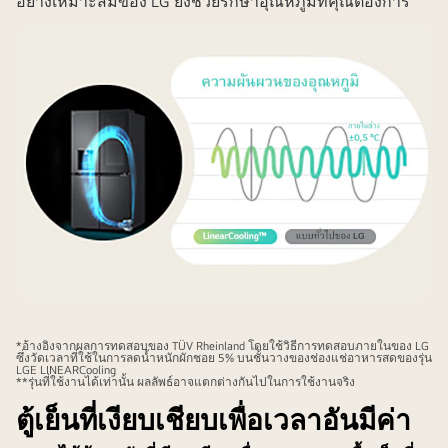
อย่างเหมาะสมของ LG ยังช่วยรักษาอุณหภูมิที่คุณต้องการ
เย็น
*อ้างอิงจากผลการทดสอบของ TÜV Rheinland โดยใช้วิธีการทดสอบภายในของ LG
ซึ่งวัดเวลาที่ใช้ในการลดน้ำหนักผักชอย 5% บนชั้นวางของช่องแช่อาหารสดของรุ่น
LGE LINEARCooling
**รุ่นที่ใช้งานได้เท่านั้น ผลลัพธ์อาจแตกต่างกันไปในการใช้งานจริง
ตู้เย็นที่เงียบเชียบเพื่อเวลาอันมีค่า