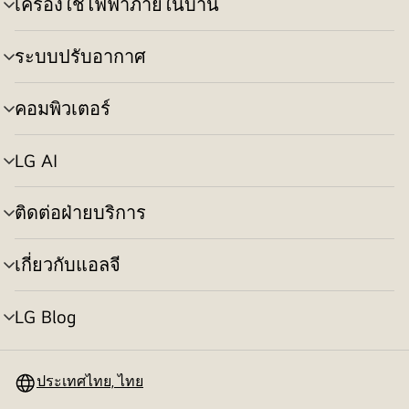
เครื่องใช้ไฟฟ้าภายในบ้าน
สลับ
เมนู
ระบบปรับอากาศ
สลับ
เมนู
คอมพิวเตอร์
สลับ
เมนู
LG AI
สลับ
เมนู
ติดต่อฝ่ายบริการ
สลับ
เมนู
เกี่ยวกับแอลจี
สลับ
เมนู
LG Blog
สลับ
เมนู
ประเทศไทย, ไทย