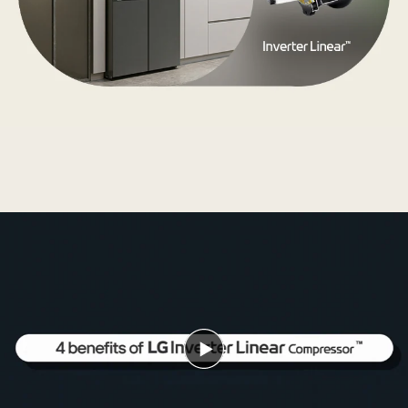
ตู้
เย็น
ของ
LG
และ
LG
Inverter
Linear
Compressor™
มอง
เห็น
ก่อน
ได้
หน้า
เคียง