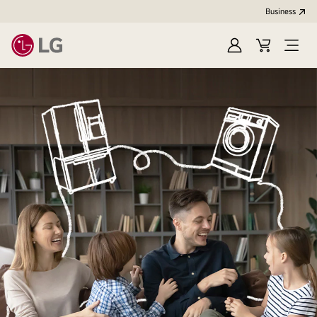
Business
Sign
Cart
Open
In
Menu